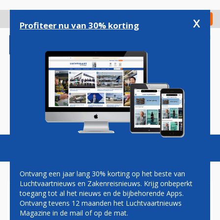
Overslaan
en
x
Digitaal Magazine
Registreer
Check in
naar
Profiteer nu van 30% korting
de
inhoud
gaan
Magazine
Podcasts
Vacatures
Toggl
naviga
Ontvang een jaar lang 30% korting op het beste van
Luchtvaartnieuws en Zakenreisnieuws. Krijg onbeperkt
toegang tot al het nieuws en de bijbehorende Apps.
TECHNOLOGIE
Ontvang tevens 12 maanden het Luchtvaartnieuws
Magazine in de mail of op de mat.