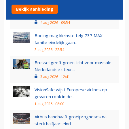
Eerste succesvolle testvlucht voor
Bekijk aanbieding
zelfgemaakt Russisch...
4 aug 2026 - 09:54
Boeing mag kleinste telg 737 MAX-
familie eindelijk gaan...
3 aug 2026 - 22:54
Brussel geeft groen licht voor massale
Nederlandse steun...
3 aug 2026 - 12:41
VisionSafe wijst Europese airlines op
gevaren rook in de...
1 aug 2026 - 08:00
Airbus handhaaft groeiprognoses na
sterk halfjaar: eind...