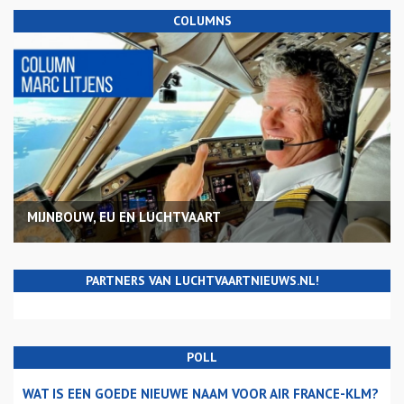
COLUMNS
MIJNBOUW, EU EN LUCHTVAART
PARTNERS VAN LUCHTVAARTNIEUWS.NL!
POLL
WAT IS EEN GOEDE NIEUWE NAAM VOOR AIR FRANCE-KLM?