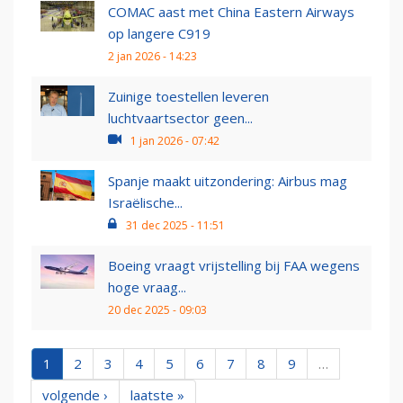
COMAC aast met China Eastern Airways
op langere C919
2 jan 2026 - 14:23
Zuinige toestellen leveren
luchtvaartsector geen...
1 jan 2026 - 07:42
Spanje maakt uitzondering: Airbus mag
Israëlische...
31 dec 2025 - 11:51
Boeing vraagt vrijstelling bij FAA wegens
hoge vraag...
20 dec 2025 - 09:03
1
2
3
4
5
6
7
8
9
…
volgende ›
laatste »