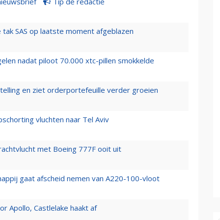
nieuwsbrief
Tip de redactie
 tak SAS op laatste moment afgeblazen
elen nadat piloot 70.000 xtc-pillen smokkelde
elling en ziet orderportefeuille verder groeien
chorting vluchten naar Tel Aviv
vrachtvlucht met Boeing 777F ooit uit
happij gaat afscheid nemen van A220-100-vloot
 Apollo, Castlelake haakt af