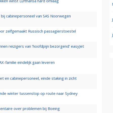
ukken winst Lufthansa hard omlaag
 bij cabinepersoneel van SAS Noorwegen
voor zelfgemaakt Russisch passagierstoestel
nen reizigers van ‘hoofdpijn bezorgend’ easyJet
X-familie eindelijk gaan leveren
t en cabinepersoneel, einde staking in zicht
mende winter tussenstop op route naar Sydney
mentaire over problemen bij Boeing