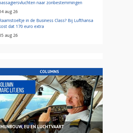
passagiersvluchten naar zonbestemmingen
04 aug 26
Raamstoeltje in de Business Class? Bij Lufthansa
kost dat 170 euro extra
05 aug 26
COLUMNS
MIJNBOUW, EU EN LUCHTVAART