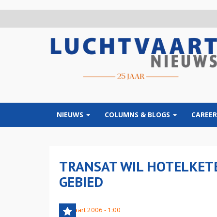
Overslaan
en
naar
de
inhoud
gaan
NIEUWS
COLUMNS & BLOGS
CAREER
TRANSAT WIL HOTELKET
GEBIED
24 maart 2006 - 1:00