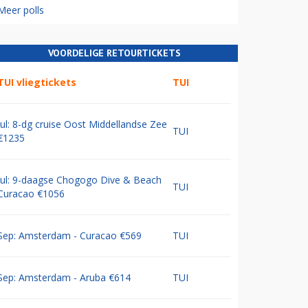
Meer polls
VOORDELIGE RETOURTICKETS
TUI vliegtickets
TUI
Jul: 8-dg cruise Oost Middellandse Zee
TUI
€1235
Jul: 9-daagse Chogogo Dive & Beach
TUI
Curacao €1056
Sep: Amsterdam - Curacao €569
TUI
Sep: Amsterdam - Aruba €614
TUI