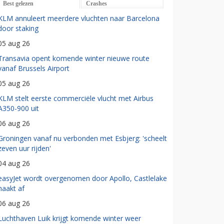
Best gelezen
Crashes
KLM annuleert meerdere vluchten naar Barcelona
door staking
05 aug 26
Transavia opent komende winter nieuwe route
vanaf Brussels Airport
05 aug 26
KLM stelt eerste commerciële vlucht met Airbus
A350-900 uit
06 aug 26
Groningen vanaf nu verbonden met Esbjerg: 'scheelt
zeven uur rijden'
04 aug 26
easyJet wordt overgenomen door Apollo, Castlelake
haakt af
06 aug 26
Luchthaven Luik krijgt komende winter weer