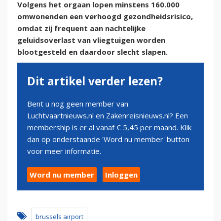
Volgens het orgaan lopen minstens 160.000
omwonenden een verhoogd gezondheidsrisico,
omdat zij frequent aan nachtelijke
geluidsoverlast van vliegtuigen worden
blootgesteld en daardoor slecht slapen.
Dit artikel verder lezen?
Bent u nog geen member van
Luchtvaartnieuws.nl en Zakenreisnieuws.nl? Een
membership is er al vanaf € 5,45 per maand. Klik
dan op onderstaande 'Word nu member' button
voor meer informatie.
Word nu member
Inloggen
brussels airport