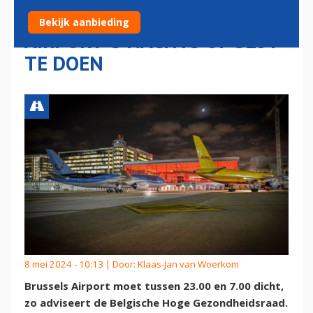
ADVISEERT BRUSSELS
Bekijk aanbieding
AIRPORT 'S NACHTS OP SLOT
TE DOEN
8 mei 2024 - 10:13 | Door:
Klaas-Jan van Woerkom
Brussels Airport moet tussen 23.00 en 7.00 dicht,
zo adviseert de Belgische Hoge Gezondheidsraad.