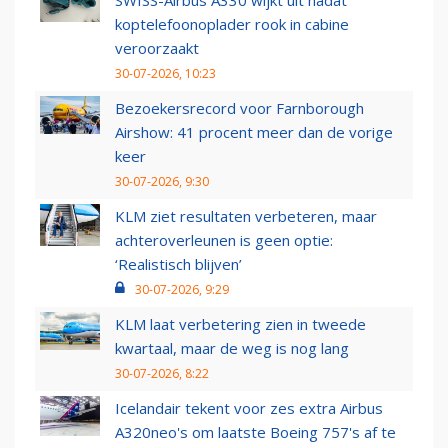
SWISS-Airbus A330 wijkt uit nadat
koptelefoonoplader rook in cabine
veroorzaakt
30-07-2026, 10:23
Bezoekersrecord voor Farnborough
Airshow: 41 procent meer dan de vorige
keer
30-07-2026, 9:30
KLM ziet resultaten verbeteren, maar
achteroverleunen is geen optie:
‘Realistisch blijven’
30-07-2026, 9:29
KLM laat verbetering zien in tweede
kwartaal, maar de weg is nog lang
30-07-2026, 8:22
Icelandair tekent voor zes extra Airbus
A320neo's om laatste Boeing 757's af te