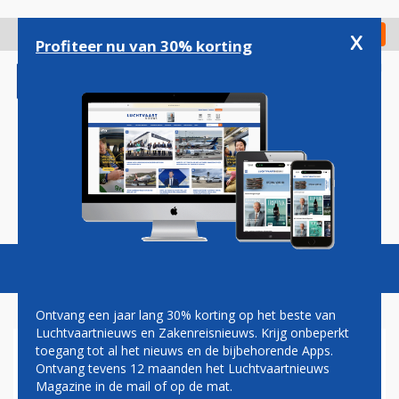
Overslaan
en
x
Digitaal Magazine
Registreer
Check in
naar
Profiteer nu van 30% korting
de
inhoud
gaan
Magazine
Podcasts
Vacatures
Toggl
naviga
Ontvang een jaar lang 30% korting op het beste van
Luchtvaartnieuws en Zakenreisnieuws. Krijg onbeperkt
toegang tot al het nieuws en de bijbehorende Apps.
BELGISCHE
Ontvang tevens 12 maanden het Luchtvaartnieuws
GEZONDHEIDSRAAD
Magazine in de mail of op de mat.