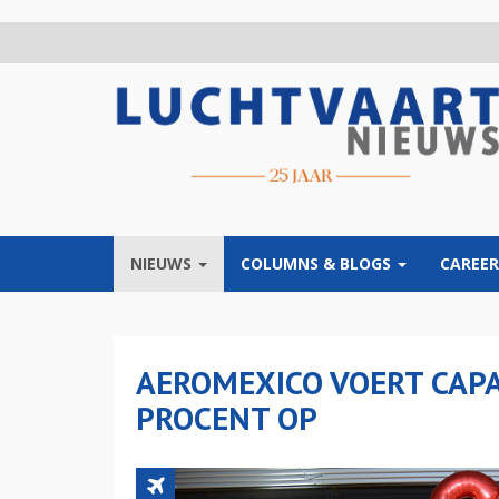
Overslaan
en
naar
de
inhoud
gaan
NIEUWS
COLUMNS & BLOGS
CAREER
AEROMEXICO VOERT CAPA
PROCENT OP