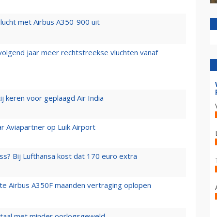
lucht met Airbus A350-900 uit
 volgend jaar meer rechtstreekse vluchten vanaf
j keren voor geplaagd Air India
r Aviapartner op Luik Airport
ss? Bij Lufthansa kost dat 170 euro extra
rste Airbus A350F maanden vertraging oplopen
wartaal met minder oorlogsgeweld