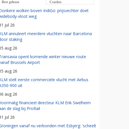
Best gelezen
Crashes
Donkere wolken boven IndiGo: prijsvechter doet
widebody-vloot weg
31 jul 26
KLM annuleert meerdere vluchten naar Barcelona
door staking
05 aug 26
Transavia opent komende winter nieuwe route
vanaf Brussels Airport
05 aug 26
KLM stelt eerste commerciële vlucht met Airbus
A350-900 uit
06 aug 26
Voormalig financieel directeur KLM Erik Swelheim
aan de slag bij ProRail
31 jul 26
Groningen vanaf nu verbonden met Esbjerg: 'scheelt