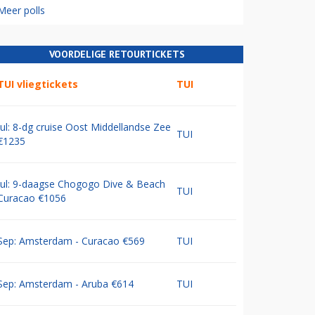
Meer polls
VOORDELIGE RETOURTICKETS
TUI vliegtickets
TUI
Jul: 8-dg cruise Oost Middellandse Zee
TUI
€1235
Jul: 9-daagse Chogogo Dive & Beach
TUI
Curacao €1056
Sep: Amsterdam - Curacao €569
TUI
Sep: Amsterdam - Aruba €614
TUI