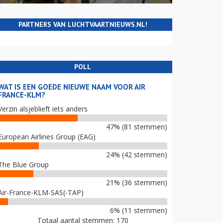
PARTNERS VAN LUCHTVAARTNIEUWS.NL!
POLL
WAT IS EEN GOEDE NIEUWE NAAM VOOR AIR
FRANCE-KLM?
Verzin alsjeblieft iets anders
47% (81 stemmen)
European Airlines Group (EAG)
24% (42 stemmen)
The Blue Group
21% (36 stemmen)
Air-France-KLM-SAS(-TAP)
6% (11 stemmen)
Totaal aantal stemmen: 170