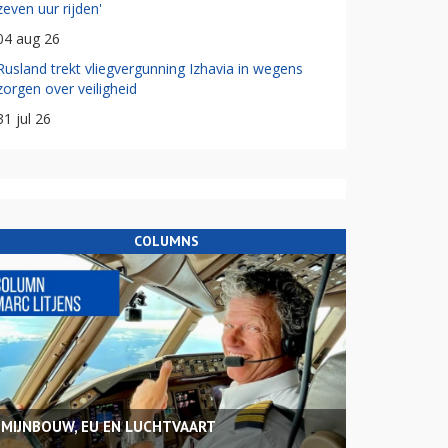
zeven uur rijden'
04 aug 26
Rusland trekt vliegvergunning Izhavia in wegens
zorgen over veiligheid
31 jul 26
COLUMNS
MIJNBOUW, EU EN LUCHTVAART