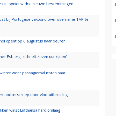
er uit: opnieuw drie nieuwe bestemmingen
rust bij Portugese vakbond over overname TAP te
hol opent op 6 augustus haar deuren
t Esbjerg: 'scheelt zeven uur rijden'
 winter weer passagiersvluchten naar
ernood in: streep door vlootuitbreiding
ukken winst Lufthansa hard omlaag