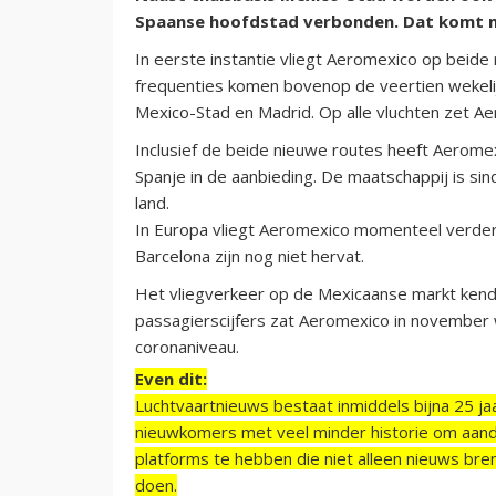
Spaanse hoofdstad verbonden. Dat komt ne
In eerste instantie vliegt Aeromexico op beide
frequenties komen bovenop de veertien wekelij
Mexico-Stad en Madrid. Op alle vluchten zet A
Inclusief de beide nieuwe routes heeft Aerome
Spanje in de aanbieding. De maatschappij is si
land.
In Europa vliegt Aeromexico momenteel verder
Barcelona zijn nog niet hervat.
Het vliegverkeer op de Mexicaanse markt kende 
passagierscijfers zat Aeromexico in november 
coronaniveau.
Even dit:
Luchtvaartnieuws bestaat inmiddels bijna 25 jaa
nieuwkomers met veel minder historie om aand
platforms te hebben die niet alleen nieuws bre
doen.