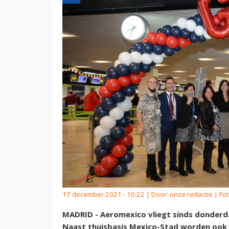
17 december 2021 - 10:22 | Door:
onze redactie
| Fo
MADRID - Aeromexico vliegt sinds donder
Naast thuisbasis Mexico-Stad worden ook