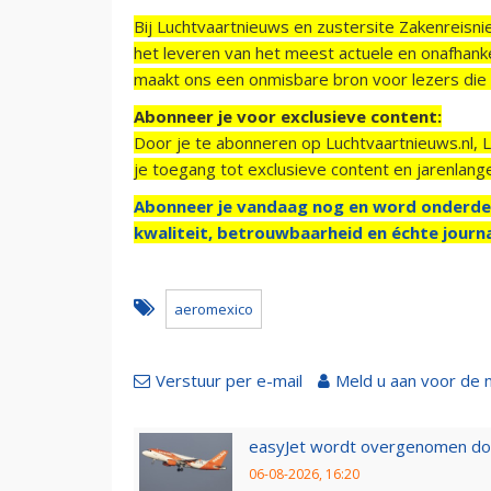
Bij Luchtvaartnieuws en zustersite Zakenreisn
het leveren van het meest actuele en onafhankel
maakt ons een onmisbare bron voor lezers die g
Abonneer je voor exclusieve content:
Door je te abonneren op Luchtvaartnieuws.nl, 
je toegang tot exclusieve content en jarenlang
Abonneer je vandaag nog en word onderde
kwaliteit, betrouwbaarheid en échte journa
aeromexico
Verstuur per e-mail
Meld u aan voor de 
easyJet wordt overgenomen door
06-08-2026, 16:20