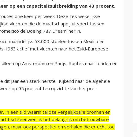
er op een capaciteitsuitbreiding van 43 procent.
 routes drie keer per week. Deze zes wekelijkse
kse vluchten die de maatschappij uitvoert tussen
eromexico de Boeing 787 Dreamliner in.
xico maandelijks 53.000 stoelen tussen Mexico en
nds 1963 actief met vluchten naar het Zuid-Europese
 alleen op Amsterdam en Parijs. Routes naar Londen en
dit jaar een sterk herstel. Kijkend naar de algehele
weer op 95 procent ten opzichte van het pre-
r. In een tijd waarin talloze vergelijkbare bronnen en
acht schreeuwen, is het belangrijk om betrouwbare
ngen, maar ook perspectief en verhalen die er echt toe