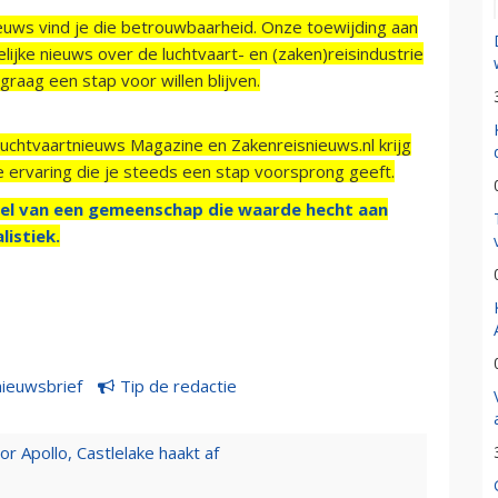
ieuws vind je die betrouwbaarheid. Onze toewijding aan
ijke nieuws over de luchtvaart- en (zaken)reisindustrie
raag een stap voor willen blijven.
Luchtvaartnieuws Magazine en Zakenreisnieuws.nl krijg
e ervaring die je steeds een stap voorsprong geeft.
el van een gemeenschap die waarde hecht aan
listiek.
nieuwsbrief
Tip de redactie
 Apollo, Castlelake haakt af