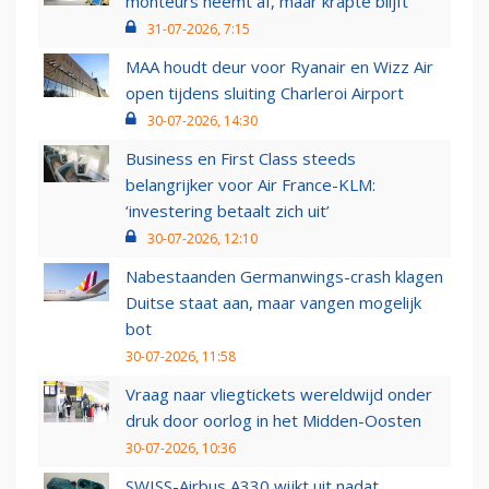
monteurs neemt af, maar krapte blijft
31-07-2026, 7:15
MAA houdt deur voor Ryanair en Wizz Air
open tijdens sluiting Charleroi Airport
30-07-2026, 14:30
Business en First Class steeds
belangrijker voor Air France-KLM:
‘investering betaalt zich uit’
30-07-2026, 12:10
Nabestaanden Germanwings-crash klagen
Duitse staat aan, maar vangen mogelijk
bot
30-07-2026, 11:58
Vraag naar vliegtickets wereldwijd onder
druk door oorlog in het Midden-Oosten
30-07-2026, 10:36
SWISS-Airbus A330 wijkt uit nadat