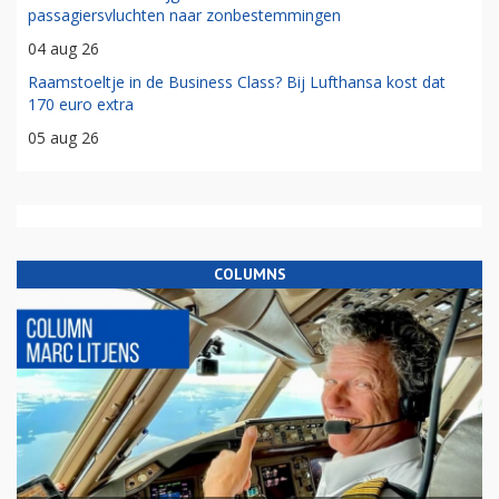
passagiersvluchten naar zonbestemmingen
04 aug 26
Raamstoeltje in de Business Class? Bij Lufthansa kost dat
170 euro extra
05 aug 26
COLUMNS