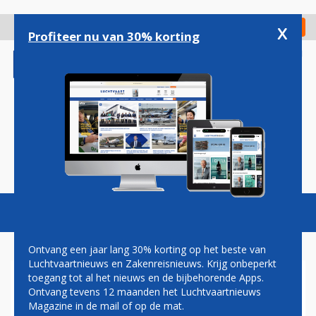
Overslaan
en
x
Digitaal Magazine
Registreer
Check in
naar
Profiteer nu van 30% korting
de
inhoud
gaan
Magazine
Podcasts
Vacatures
Toggl
naviga
Ontvang een jaar lang 30% korting op het beste van
Luchtvaartnieuws en Zakenreisnieuws. Krijg onbeperkt
toegang tot al het nieuws en de bijbehorende Apps.
AIR FRANCE OPENT POP-UP
Ontvang tevens 12 maanden het Luchtvaartnieuws
RESTAURANT IN NEW YORK
Magazine in de mail of op de mat.