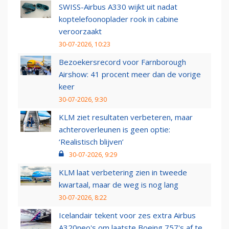
SWISS-Airbus A330 wijkt uit nadat
koptelefoonoplader rook in cabine
veroorzaakt
30-07-2026, 10:23
Bezoekersrecord voor Farnborough
Airshow: 41 procent meer dan de vorige
keer
30-07-2026, 9:30
KLM ziet resultaten verbeteren, maar
achteroverleunen is geen optie:
‘Realistisch blijven’
30-07-2026, 9:29
KLM laat verbetering zien in tweede
kwartaal, maar de weg is nog lang
30-07-2026, 8:22
Icelandair tekent voor zes extra Airbus
A320neo's om laatste Boeing 757's af te