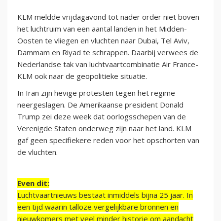
KLM meldde vrijdagavond tot nader order niet boven
het luchtruim van een aantal landen in het Midden-
Oosten te vliegen en vluchten naar Dubai, Tel Aviv,
Dammam en Riyad te schrappen. Daarbij verwees de
Nederlandse tak van luchtvaartcombinatie Air France-
KLM ook naar de geopolitieke situatie.
In Iran zijn hevige protesten tegen het regime
neergeslagen. De Amerikaanse president Donald
Trump zei deze week dat oorlogsschepen van de
Verenigde Staten onderweg zijn naar het land. KLM
gaf geen specifiekere reden voor het opschorten van
de vluchten.
Even dit:
Luchtvaartnieuws bestaat inmiddels bijna 25 jaar. In
een tijd waarin talloze vergelijkbare bronnen en
nieuwkomers met veel minder historie om aandacht