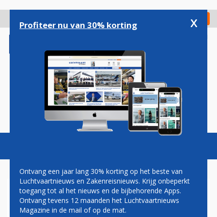
Overslaan
en
x
Digitaal Magazine
Registreer
Check in
naar
Profiteer nu van 30% korting
de
inhoud
gaan
Magazine
Podcasts
Vacatures
Toggl
naviga
Ontvang een jaar lang 30% korting op het beste van
Luchtvaartnieuws en Zakenreisnieuws. Krijg onbeperkt
toegang tot al het nieuws en de bijbehorende Apps.
AIR FRANCE VLIEGT WEER
Ontvang tevens 12 maanden het Luchtvaartnieuws
NAAR DUBAI
Magazine in de mail of op de mat.