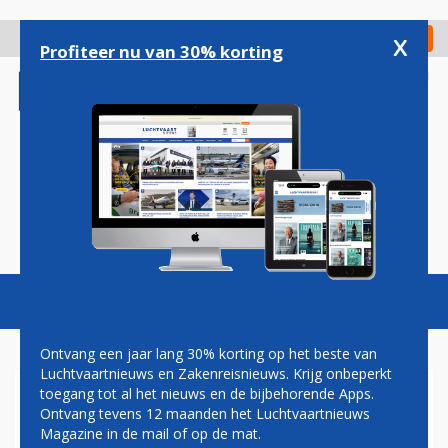
Overslaan
en
x
Digitaal Magazine
Registreer
Check in
naar
Profiteer nu van 30% korting
de
inhoud
gaan
Magazine
Podcasts
Vacatures
Toggl
naviga
Ontvang een jaar lang 30% korting op het beste van
Luchtvaartnieuws en Zakenreisnieuws. Krijg onbeperkt
toegang tot al het nieuws en de bijbehorende Apps.
AIR TRANSAT KOMENDE
Ontvang tevens 12 maanden het Luchtvaartnieuws
ZOMER ZEVEN KEER PER
Magazine in de mail of op de mat.