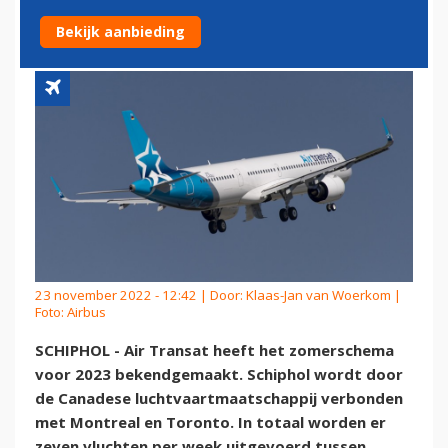
WEEK NAAR SCHIPHOL
Bekijk aanbieding
23 november 2022 - 12:42 | Door:
Klaas-Jan van Woerkom
|
Foto: Airbus
SCHIPHOL - Air Transat heeft het zomerschema
voor 2023 bekendgemaakt. Schiphol wordt door
de Canadese luchtvaartmaatschappij verbonden
met Montreal en Toronto. In totaal worden er
zeven vluchten per week uitgevoerd tussen