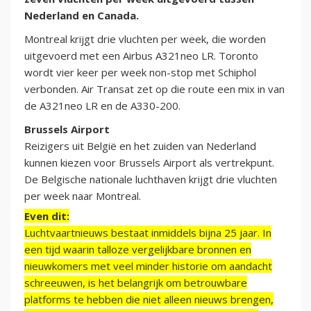
Nederland en Canada.
Montreal krijgt drie vluchten per week, die worden
uitgevoerd met een Airbus A321neo LR. Toronto
wordt vier keer per week non-stop met Schiphol
verbonden. Air Transat zet op die route een mix in van
de A321neo LR en de A330-200.
Brussels Airport
Reizigers uit België en het zuiden van Nederland
kunnen kiezen voor Brussels Airport als vertrekpunt.
De Belgische nationale luchthaven krijgt drie vluchten
per week naar Montreal.
Even dit:
Luchtvaartnieuws bestaat inmiddels bijna 25 jaar. In
een tijd waarin talloze vergelijkbare bronnen en
nieuwkomers met veel minder historie om aandacht
schreeuwen, is het belangrijk om betrouwbare
platforms te hebben die niet alleen nieuws brengen,