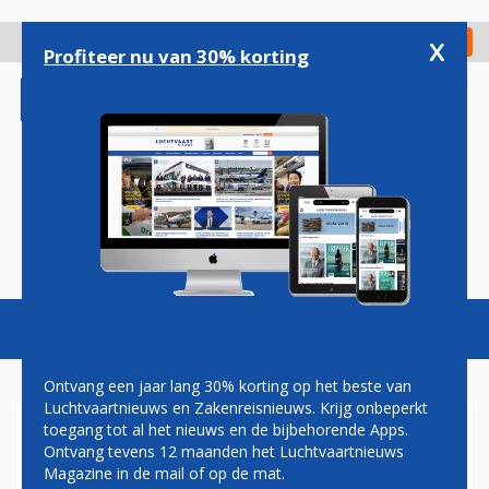
Overslaan
en
x
Digitaal Magazine
Registreer
Check in
naar
Profiteer nu van 30% korting
de
inhoud
gaan
Magazine
Podcasts
Vacatures
Toggl
naviga
Ontvang een jaar lang 30% korting op het beste van
Luchtvaartnieuws en Zakenreisnieuws. Krijg onbeperkt
toegang tot al het nieuws en de bijbehorende Apps.
AIRBERLIN VERVANGT
Ontvang tevens 12 maanden het Luchtvaartnieuws
TOPMAN DOOR LUFTHANSA-
Magazine in de mail of op de mat.