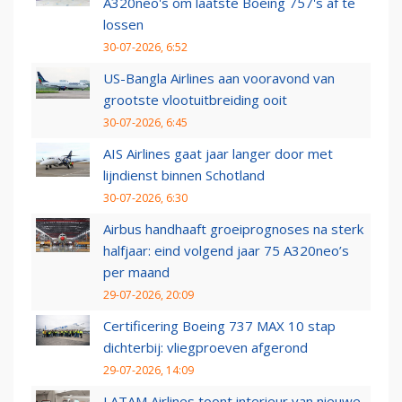
A320neo's om laatste Boeing 757's af te
lossen
30-07-2026, 6:52
US-Bangla Airlines aan vooravond van
grootste vlootuitbreiding ooit
30-07-2026, 6:45
AIS Airlines gaat jaar langer door met
lijndienst binnen Schotland
30-07-2026, 6:30
Airbus handhaaft groeiprognoses na sterk
halfjaar: eind volgend jaar 75 A320neo’s
per maand
29-07-2026, 20:09
Certificering Boeing 737 MAX 10 stap
dichterbij: vliegproeven afgerond
29-07-2026, 14:09
LATAM Airlines toont interieur van nieuwe