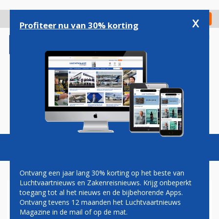
Overslaan
en
x
Digitaal Magazine
Registreer
Check in
naar
Profiteer nu van 30% korting
de
inhoud
gaan
Magazine
Podcasts
Vacatures
Toggl
naviga
Ontvang een jaar lang 30% korting op het beste van
Luchtvaartnieuws en Zakenreisnieuws. Krijg onbeperkt
toegang tot al het nieuws en de bijbehorende Apps.
AIRBUS NOTEERT ORDERS
Ontvang tevens 12 maanden het Luchtvaartnieuws
VOOR 31 VLIEGTUIGEN IN
Magazine in de mail of op de mat.