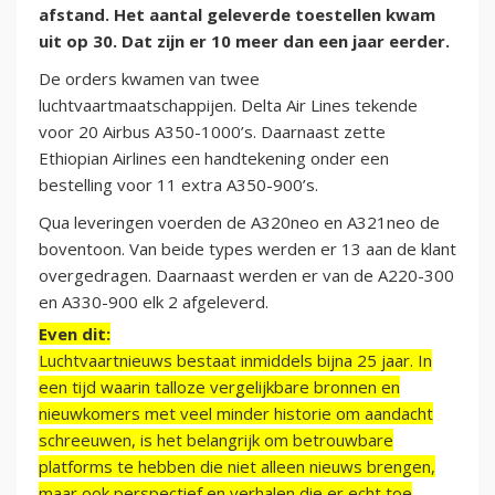
afstand. Het aantal geleverde toestellen kwam
uit op 30. Dat zijn er 10 meer dan een jaar eerder.
De orders kwamen van twee
luchtvaartmaatschappijen. Delta Air Lines tekende
voor 20 Airbus A350-1000’s. Daarnaast zette
Ethiopian Airlines een handtekening onder een
bestelling voor 11 extra A350-900’s.
Qua leveringen voerden de A320neo en A321neo de
boventoon. Van beide types werden er 13 aan de klant
overgedragen. Daarnaast werden er van de A220-300
en A330-900 elk 2 afgeleverd.
Even dit:
Luchtvaartnieuws bestaat inmiddels bijna 25 jaar. In
een tijd waarin talloze vergelijkbare bronnen en
nieuwkomers met veel minder historie om aandacht
schreeuwen, is het belangrijk om betrouwbare
platforms te hebben die niet alleen nieuws brengen,
maar ook perspectief en verhalen die er echt toe