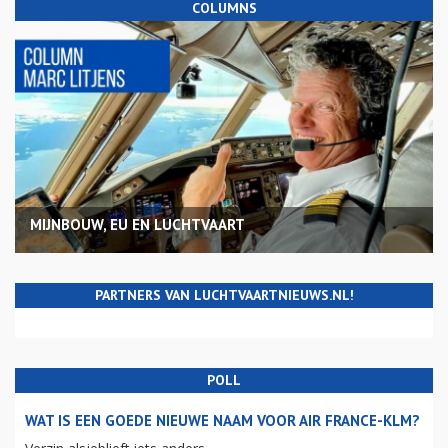
COLUMNS
MIJNBOUW, EU EN LUCHTVAART
PARTNERS VAN LUCHTVAARTNIEUWS.NL!
POLL
WAT IS EEN GOEDE NIEUWE NAAM VOOR AIR FRANCE-KLM?