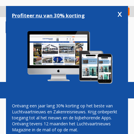
Overslaan
en
x
Digitaal Magazine
Registreer
Check in
naar
Profiteer nu van 30% korting
de
inhoud
gaan
Magazine
Podcasts
Vacatures
Toggl
naviga
Ontvang een jaar lang 30% korting op het beste van
Luchtvaartnieuws en Zakenreisnieuws. Krijg onbeperkt
toegang tot al het nieuws en de bijbehorende Apps.
AIRBUS OPTIMISTISCH OVER
Ontvang tevens 12 maanden het Luchtvaartnieuws
GROEI ORDERS
Magazine in de mail of op de mat.