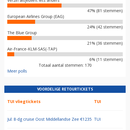
Verzin alsjeblieft iets anders
47% (81 stemmen)
European Airlines Group (EAG)
24% (42 stemmen)
The Blue Group
21% (36 stemmen)
Air-France-KLM-SAS(-TAP)
6% (11 stemmen)
Totaal aantal stemmen: 170
Meer polls
VOORDELIGE RETOURTICKETS
TUI vliegtickets
TUI
Jul: 8-dg cruise Oost Middellandse Zee €1235
TUI