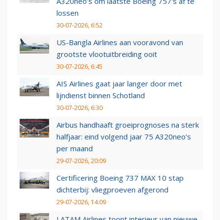
A320neo's om laatste Boeing 757's af te
lossen
30-07-2026, 6:52
US-Bangla Airlines aan vooravond van
grootste vlootuitbreiding ooit
30-07-2026, 6:45
AIS Airlines gaat jaar langer door met
lijndienst binnen Schotland
30-07-2026, 6:30
Airbus handhaaft groeiprognoses na sterk
halfjaar: eind volgend jaar 75 A320neo’s
per maand
29-07-2026, 20:09
Certificering Boeing 737 MAX 10 stap
dichterbij: vliegproeven afgerond
29-07-2026, 14:09
LATAM Airlines toont interieur van nieuwe