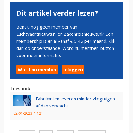
Dit artikel verder lezen?
Bent u nog geen member van
Luchtvaartnieuws.nl en Zakenreisnieuws.nl? Een
membership is er al vanaf € 5,45 per maand. Klik
dan op onderstaande 'Word nu member' button
voor meer informatie.
Word nu member
Inloggen
Lees ook:
Fabrikanten leveren minder vliegtuigen
af dan verwacht
02-01-2023, 14:21