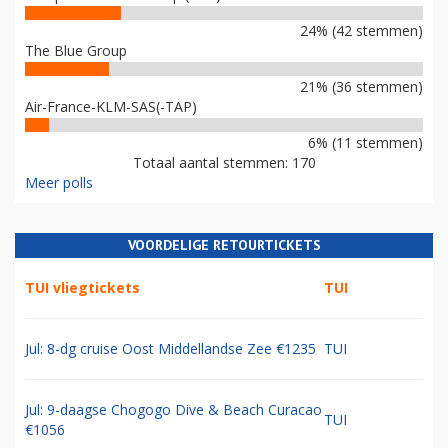
24% (42 stemmen)
The Blue Group
21% (36 stemmen)
Air-France-KLM-SAS(-TAP)
6% (11 stemmen)
Totaal aantal stemmen: 170
Meer polls
VOORDELIGE RETOURTICKETS
TUI vliegtickets
TUI
Jul: 8-dg cruise Oost Middellandse Zee €1235
TUI
Jul: 9-daagse Chogogo Dive & Beach Curacao
TUI
€1056