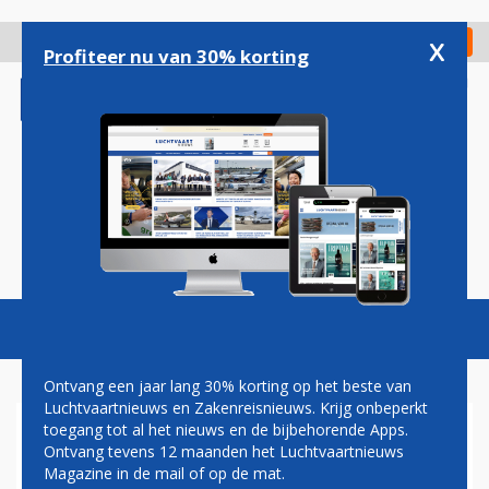
Overslaan
en
x
Digitaal Magazine
Registreer
Check in
naar
Profiteer nu van 30% korting
de
inhoud
gaan
Magazine
Podcasts
Vacatures
Toggl
naviga
Ontvang een jaar lang 30% korting op het beste van
Luchtvaartnieuws en Zakenreisnieuws. Krijg onbeperkt
toegang tot al het nieuws en de bijbehorende Apps.
AMERICAN AIRLINES BREIDT
Ontvang tevens 12 maanden het Luchtvaartnieuws
UIT MET 26 NIEUWE ROUTES
Magazine in de mail of op de mat.