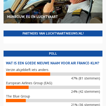
MIJNBOUW, EU EN LUCHTVAART
PARTNERS VAN LUCHTVAARTNIEUWS.NL!
POLL
WAT IS EEN GOEDE NIEUWE NAAM VOOR AIR FRANCE-KLM?
Verzin alsjeblieft iets anders
47% (81 stemmen)
European Airlines Group (EAG)
24% (42 stemmen)
The Blue Group
21% (36 stemmen)