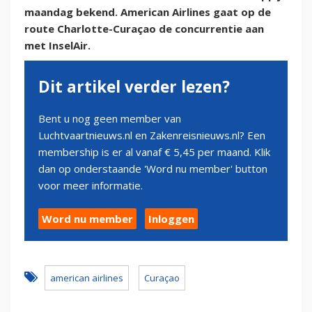
maandag bekend. American Airlines gaat op de
route Charlotte-Curaçao de concurrentie aan
met InselAir.
Dit artikel verder lezen?
Bent u nog geen member van
Luchtvaartnieuws.nl en Zakenreisnieuws.nl? Een
membership is er al vanaf € 5,45 per maand. Klik
dan op onderstaande 'Word nu member' button
voor meer informatie.
Word nu member
Inloggen
american airlines
Curaçao