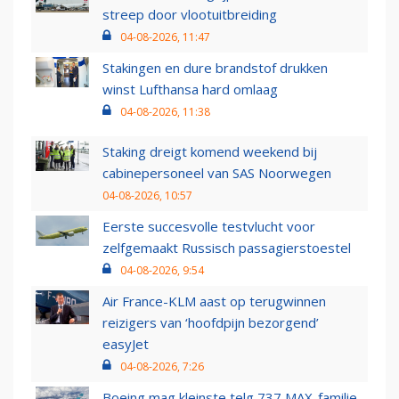
streep door vlootuitbreiding
04-08-2026, 11:47
Stakingen en dure brandstof drukken
winst Lufthansa hard omlaag
04-08-2026, 11:38
Staking dreigt komend weekend bij
cabinepersoneel van SAS Noorwegen
04-08-2026, 10:57
Eerste succesvolle testvlucht voor
zelfgemaakt Russisch passagierstoestel
04-08-2026, 9:54
Air France-KLM aast op terugwinnen
reizigers van ‘hoofdpijn bezorgend’
easyJet
04-08-2026, 7:26
Boeing mag kleinste telg 737 MAX-familie