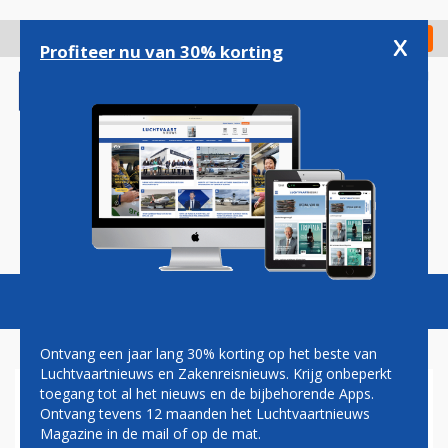
Overslaan
en
x
Digitaal Magazine
Registreer
Check in
naar
Profiteer nu van 30% korting
de
inhoud
gaan
Magazine
Podcasts
Vacatures
Toggl
naviga
Ontvang een jaar lang 30% korting op het beste van
Luchtvaartnieuws en Zakenreisnieuws. Krijg onbeperkt
toegang tot al het nieuws en de bijbehorende Apps.
AMERICAN AIRLINES OPENT
Ontvang tevens 12 maanden het Luchtvaartnieuws
ROUTE VAN CHARLOTTE
Magazine in de mail of op de mat.