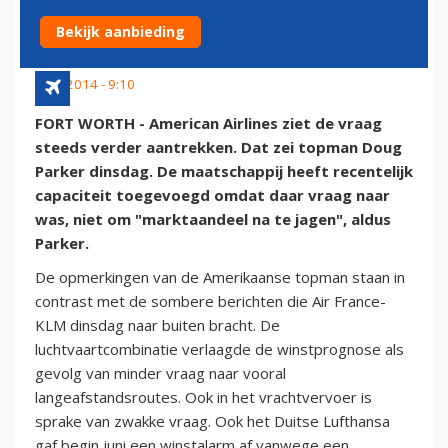
TOEKOMST
Bekijk aanbieding
9 juli 2014 - 9:10
FORT WORTH - American Airlines ziet de vraag
steeds verder aantrekken. Dat zei topman Doug
Parker dinsdag. De maatschappij heeft recentelijk
capaciteit toegevoegd omdat daar vraag naar
was, niet om "marktaandeel na te jagen", aldus
Parker.
De opmerkingen van de Amerikaanse topman staan in
contrast met de sombere berichten die Air France-
KLM dinsdag naar buiten bracht. De
luchtvaartcombinatie verlaagde de winstprognose als
gevolg van minder vraag naar vooral
langeafstandsroutes. Ook in het vrachtvervoer is
sprake van zwakke vraag. Ook het Duitse Lufthansa
gaf begin juni een winstalarm af vanwege een