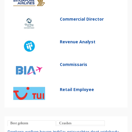
Commercial Director
Revenue Analyst
Commissaris
Retail Employee
Best gelezen
Crashes
Donkere wolken boven IndiGo: prijsvechter doet widebody-