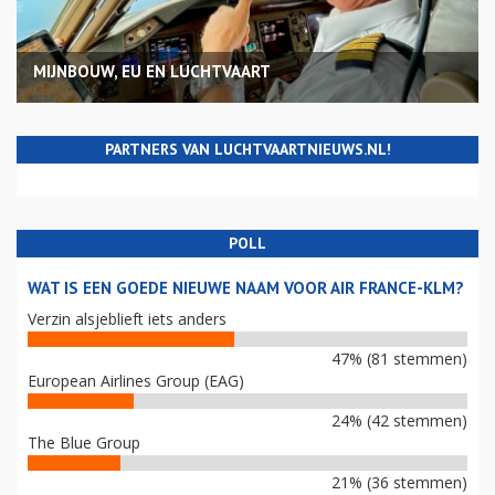
MIJNBOUW, EU EN LUCHTVAART
PARTNERS VAN LUCHTVAARTNIEUWS.NL!
POLL
WAT IS EEN GOEDE NIEUWE NAAM VOOR AIR FRANCE-KLM?
Verzin alsjeblieft iets anders
47% (81 stemmen)
European Airlines Group (EAG)
24% (42 stemmen)
The Blue Group
21% (36 stemmen)