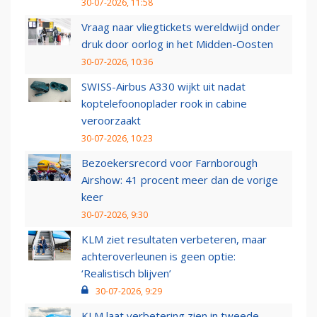
30-07-2026, 11:58
Vraag naar vliegtickets wereldwijd onder
druk door oorlog in het Midden-Oosten
30-07-2026, 10:36
SWISS-Airbus A330 wijkt uit nadat
koptelefoonoplader rook in cabine
veroorzaakt
30-07-2026, 10:23
Bezoekersrecord voor Farnborough
Airshow: 41 procent meer dan de vorige
keer
30-07-2026, 9:30
KLM ziet resultaten verbeteren, maar
achteroverleunen is geen optie:
‘Realistisch blijven’
30-07-2026, 9:29
KLM laat verbetering zien in tweede