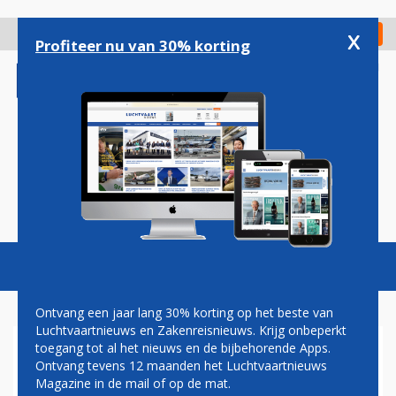
Overslaan
en
x
Digitaal Magazine
Registreer
Check in
naar
Profiteer nu van 30% korting
de
inhoud
gaan
Magazine
Podcasts
Vacatures
Toggl
naviga
Ontvang een jaar lang 30% korting op het beste van
Luchtvaartnieuws en Zakenreisnieuws. Krijg onbeperkt
toegang tot al het nieuws en de bijbehorende Apps.
AMERICAN AIRLINES ZET
Ontvang tevens 12 maanden het Luchtvaartnieuws
DÜSSELDORF EN BRUSSEL
Magazine in de mail of op de mat.