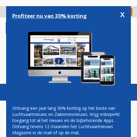
Overslaan
en
x
Digitaal Magazine
Registreer
Check in
naar
Profiteer nu van 30% korting
de
inhoud
gaan
Magazine
Podcasts
Vacatures
Toggl
naviga
Ontvang een jaar lang 30% korting op het beste van
Luchtvaartnieuws en Zakenreisnieuws. Krijg onbeperkt
toegang tot al het nieuws en de bijbehorende Apps.
ANTIDRUGSBELEID KLM
Ontvang tevens 12 maanden het Luchtvaartnieuws
WERKT
Magazine in de mail of op de mat.