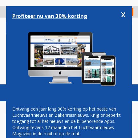
Overslaan
en
x
Digitaal Magazine
Registreer
Check in
naar
Profiteer nu van 30% korting
de
inhoud
gaan
Magazine
Podcasts
Vacatures
Toggl
naviga
Ontvang een jaar lang 30% korting op het beste van
Luchtvaartnieuws en Zakenreisnieuws. Krijg onbeperkt
toegang tot al het nieuws en de bijbehorende Apps.
BA GECONFRONTEERD MET
Ontvang tevens 12 maanden het Luchtvaartnieuws
ENORME VERLIEZEN
Magazine in de mail of op de mat.