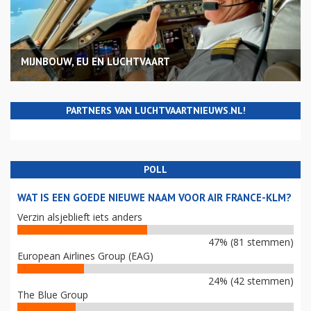
MIJNBOUW, EU EN LUCHTVAART
PARTNERS VAN LUCHTVAARTNIEUWS.NL!
POLL
WAT IS EEN GOEDE NIEUWE NAAM VOOR AIR FRANCE-KLM?
Verzin alsjeblieft iets anders
47% (81 stemmen)
European Airlines Group (EAG)
24% (42 stemmen)
The Blue Group