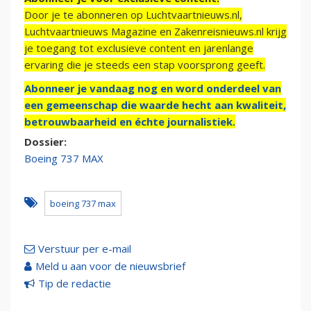
Door je te abonneren op Luchtvaartnieuws.nl,
Luchtvaartnieuws Magazine en Zakenreisnieuws.nl krijg
je toegang tot exclusieve content en jarenlange
ervaring die je steeds een stap voorsprong geeft.
Abonneer je vandaag nog en word onderdeel van
een gemeenschap die waarde hecht aan kwaliteit,
betrouwbaarheid en échte journalistiek.
Dossier:
Boeing 737 MAX
boeing 737 max
Verstuur per e-mail
Meld u aan voor de nieuwsbrief
Tip de redactie