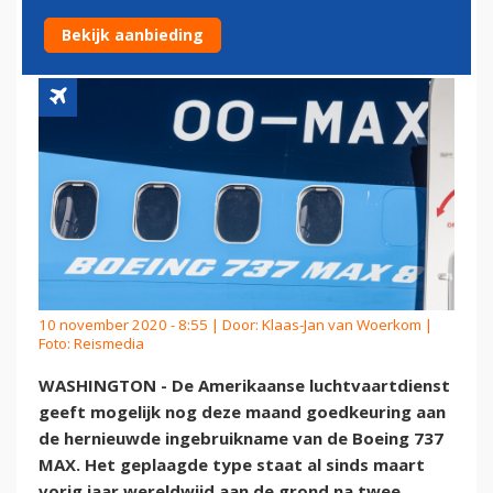
GOEDGEKEURD
Bekijk aanbieding
10 november 2020 - 8:55 | Door:
Klaas-Jan van Woerkom
|
Foto: Reismedia
WASHINGTON - De Amerikaanse luchtvaartdienst
geeft mogelijk nog deze maand goedkeuring aan
de hernieuwde ingebruikname van de Boeing 737
MAX. Het geplaagde type staat al sinds maart
vorig jaar wereldwijd aan de grond na twee