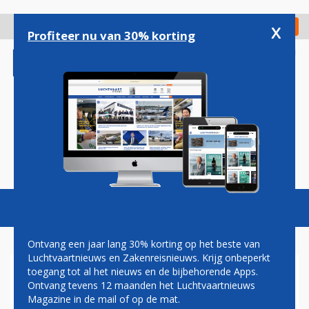
Overslaan
en
x
Digitaal Magazine
Registreer
Check in
naar
Profiteer nu van 30% korting
de
inhoud
gaan
Magazine
Podcasts
Vacatures
Toggl
naviga
Ontvang een jaar lang 30% korting op het beste van
Luchtvaartnieuws en Zakenreisnieuws. Krijg onbeperkt
toegang tot al het nieuws en de bijbehorende Apps.
BOEING 737 MAX MOGELIJK
Ontvang tevens 12 maanden het Luchtvaartnieuws
NOG DEZE MAAND
Magazine in de mail of op de mat.