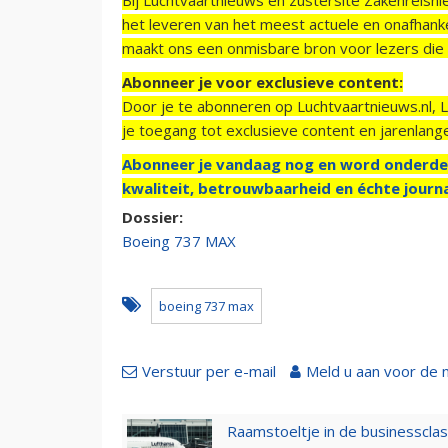
het leveren van het meest actuele en onafhankel
maakt ons een onmisbare bron voor lezers die g
Abonneer je voor exclusieve content:
Door je te abonneren op Luchtvaartnieuws.nl, 
je toegang tot exclusieve content en jarenlang
Abonneer je vandaag nog en word onderde
kwaliteit, betrouwbaarheid en échte journa
Dossier:
Boeing 737 MAX
boeing 737 max
Verstuur per e-mail
Meld u aan voor de 
Raamstoeltje in de businessclas