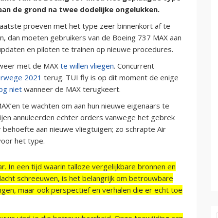
 aan de grond na twee dodelijke ongelukken.
aatste proeven met het type zeer binnenkort af te
en, dan moeten gebruikers van de Boeing 737 MAX aan
pdaten en piloten te trainen op nieuwe procedures.
r weer met de MAX
te willen vliegen
. Concurrent
erwege 2021
terug. TUI fly is op dit moment de enige
og niet
wanneer de MAX terugkeert.
MAX’en te wachten om aan hun nieuwe eigenaars te
ijen annuleerden echter orders vanwege het gebrek
r behoefte aan nieuwe vliegtuigen; zo schrapte Air
oor het type.
r. In een tijd waarin talloze vergelijkbare bronnen en
acht schreeuwen, is het belangrijk om betrouwbare
ngen, maar ook perspectief en verhalen die er echt toe
ieuws vind je die betrouwbaarheid. Onze toewijding aan