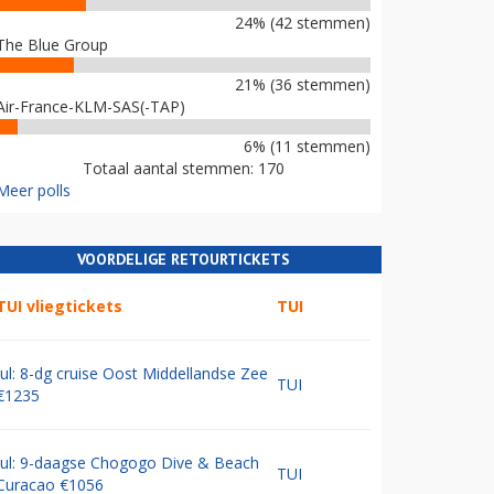
24% (42 stemmen)
The Blue Group
21% (36 stemmen)
Air-France-KLM-SAS(-TAP)
6% (11 stemmen)
Totaal aantal stemmen: 170
Meer polls
VOORDELIGE RETOURTICKETS
TUI vliegtickets
TUI
Jul: 8-dg cruise Oost Middellandse Zee
TUI
€1235
Jul: 9-daagse Chogogo Dive & Beach
TUI
Curacao €1056