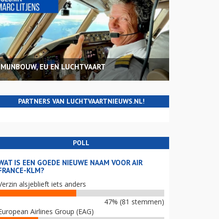
MIJNBOUW, EU EN LUCHTVAART
PARTNERS VAN LUCHTVAARTNIEUWS.NL!
POLL
WAT IS EEN GOEDE NIEUWE NAAM VOOR AIR
FRANCE-KLM?
Verzin alsjeblieft iets anders
47% (81 stemmen)
European Airlines Group (EAG)