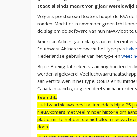
staat al sinds maart vorig jaar wereldwijd
Volgens persbureau Reuters hoopt de FAA de l
ronden. Mocht er in november groen licht kom
de slag om de software van hun MAX-vloot te u
American Airlines gaf onlangs aan in decembe
Southwest Airlines verwacht het type pas
halv
Nederlandse gebruiker van het type en
weet n
Bij de Boeing-fabrieken staan nog honderden 
worden afgeleverd. Veel luchtvaartmaatschapp
aan vertrouwen in het type. Ook is er nu minde
Canada maandag nog een deel van haar order v
Even dit:
Luchtvaartnieuws bestaat inmiddels bijna 25 jaa
nieuwkomers met veel minder historie om aand
platforms te hebben die niet alleen nieuws bre
doen.
Bij Luchtvaartnieuws en zustersite Zakenreisn