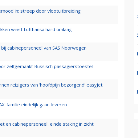
ernood in: streep door vlootuitbreiding
ukken winst Lufthansa hard omlaag
 bij cabinepersoneel van SAS Noorwegen
voor zelfgemaakt Russisch passagierstoestel
nen reizigers van ‘hoofdpijn bezorgend’ easyJet
X-familie eindelijk gaan leveren
t en cabinepersoneel, einde staking in zicht