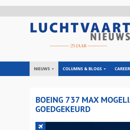
Overslaan
en
naar
de
inhoud
gaan
NIEUWS
COLUMNS & BLOGS
CAREER
BOEING 737 MAX MOGEL
GOEDGEKEURD