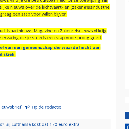
ijke nieuws over de luchtvaart- en (zaken)reisindustrie
raag een stap voor willen blijven.
Luchtvaartnieuws Magazine en Zakenreisnieuws.nl krijg
e ervaring die je steeds een stap voorsprong geeft.
el van een gemeenschap die waarde hecht aan
listiek.
nieuwsbrief
Tip de redactie
s? Bij Lufthansa kost dat 170 euro extra