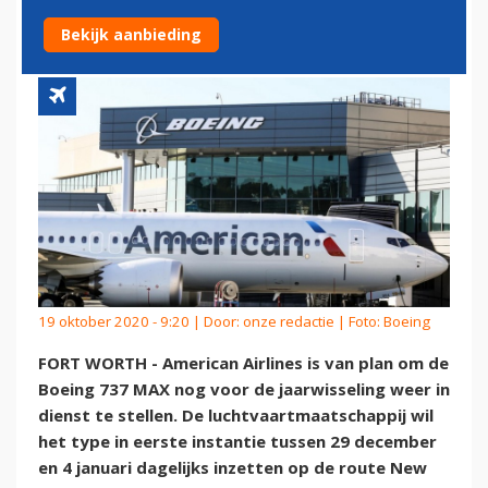
WEER IN DIENST
Bekijk aanbieding
19 oktober 2020 - 9:20 | Door:
onze redactie
| Foto: Boeing
FORT WORTH - American Airlines is van plan om de
Boeing 737 MAX nog voor de jaarwisseling weer in
dienst te stellen. De luchtvaartmaatschappij wil
het type in eerste instantie tussen 29 december
en 4 januari dagelijks inzetten op de route New