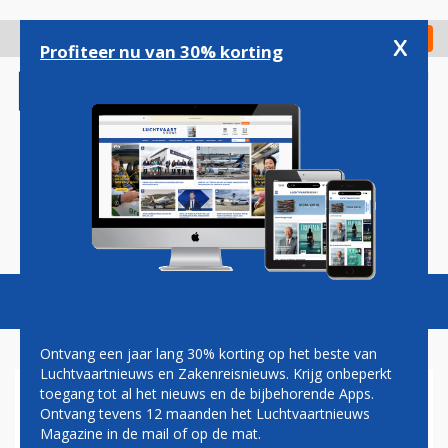
Overslaan
en
x
Digitaal Magazine
Registreer
Check in
naar
Profiteer nu van 30% korting
de
inhoud
gaan
Magazine
Podcasts
Vacatures
Toggl
naviga
Ontvang een jaar lang 30% korting op het beste van
Luchtvaartnieuws en Zakenreisnieuws. Krijg onbeperkt
toegang tot al het nieuws en de bijbehorende Apps.
AMERICAN AIRLINES: BOEING
Ontvang tevens 12 maanden het Luchtvaartnieuws
737 MAX EIND DECEMBER
Magazine in de mail of op de mat.