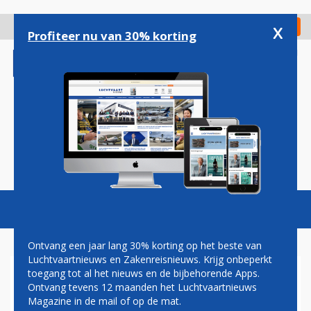
Overslaan
en
x
Digitaal Magazine
Registreer
Check in
naar
Profiteer nu van 30% korting
de
inhoud
gaan
Magazine
Podcasts
Vacatures
Toggl
naviga
Ontvang een jaar lang 30% korting op het beste van
Luchtvaartnieuws en Zakenreisnieuws. Krijg onbeperkt
toegang tot al het nieuws en de bijbehorende Apps.
AMERICAN AIRLINES: BOEING
Ontvang tevens 12 maanden het Luchtvaartnieuws
737 MAX EIND DECEMBER
Magazine in de mail of op de mat.