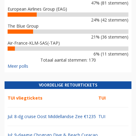
47% (81 stemmen)
European Airlines Group (EAG)
24% (42 stemmen)
The Blue Group
21% (36 stemmen)
Air-France-KLM-SAS(-TAP)
6% (11 stemmen)
Totaal aantal stemmen: 170
Meer polls
VOORDELIGE RETOURTICKETS
TUI vliegtickets
TUI
Jul: 8-dg cruise Oost Middellandse Zee €1235
TUI
Jul: 9-daagse Chogogo Dive & Beach Curacao