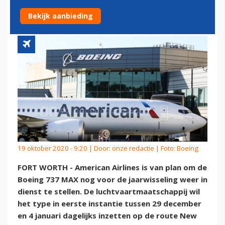
WEER IN DIENST
Bekijk aanbieding
19 oktober 2020 - 9:20 | Door:
onze redactie
| Foto: Boeing
FORT WORTH - American Airlines is van plan om de
Boeing 737 MAX nog voor de jaarwisseling weer in
dienst te stellen. De luchtvaartmaatschappij wil
het type in eerste instantie tussen 29 december
en 4 januari dagelijks inzetten op de route New