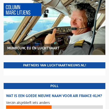
MIJNBOUW, EU EN LUCHTVAART
PARTNERS VAN LUCHTVAARTNIEUWS.NL!
POLL
WAT IS EEN GOEDE NIEUWE NAAM VOOR AIR FRANCE-KLM?
Verzin alsjeblieft iets anders