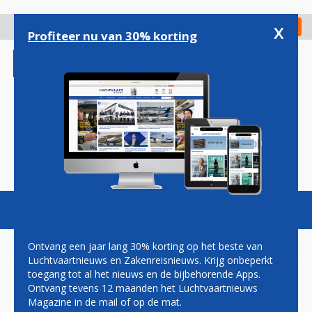
Overslaan
en
x
Digitaal Magazine
Registreer
Check in
naar
Profiteer nu van 30% korting
de
inhoud
gaan
Magazine
Podcasts
Vacatures
Toggl
naviga
Ontvang een jaar lang 30% korting op het beste van
Luchtvaartnieuws en Zakenreisnieuws. Krijg onbeperkt
toegang tot al het nieuws en de bijbehorende Apps.
BOMBARDIER NEEMT
Ontvang tevens 12 maanden het Luchtvaartnieuws
AFSCHEID VAN TURBOPROPS
Magazine in de mail of op de mat.