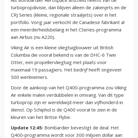
Als Bombardier Aerospace afscheid neemt van de
turbopropdivisie, dan blijven alleen de zakenjets en de
CRJ Series (kleine, regionale straaljets) over in het
portfolio. Vorig jaar verkocht de Canadese fabrikant al
een meerderheidsbelang in het CSeries-programma
aan Airbus (nu A220).
Viking Air is een kleine vliegtuigbouwer uit British
Columbia die vooral bekend is van de DHC-6 Twin
Otter, een propellervliegtuig met plaats voor
maximaal 19 passagiers. Het bedrijf heeft ongeveer
500 werknemers.
Door de aankoop van het Q400-programma zou Viking
Air enkele malen verdubbelen in omvang. Van dit type
turboprop zijn er wereldwijd meer dan vijfhonderd in
dienst. Op Schiphol is de Q400 vooral te zien in de
kleuren van het Britse Flybe.
Update 12:45:
Bombardier bevestigt de deal. Het
Q400-programma wordt voor 300 miljoen dollar aan