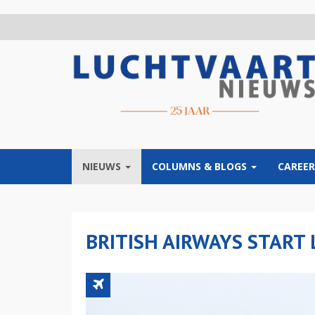
Overslaan
en
naar
de
inhoud
gaan
NIEUWS
COLUMNS & BLOGS
CAREER
BRITISH AIRWAYS START 