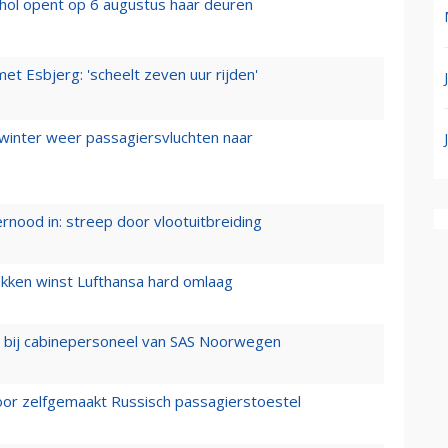
hol opent op 6 augustus haar deuren
t Esbjerg: 'scheelt zeven uur rijden'
 winter weer passagiersvluchten naar
ernood in: streep door vlootuitbreiding
ukken winst Lufthansa hard omlaag
 bij cabinepersoneel van SAS Noorwegen
voor zelfgemaakt Russisch passagierstoestel