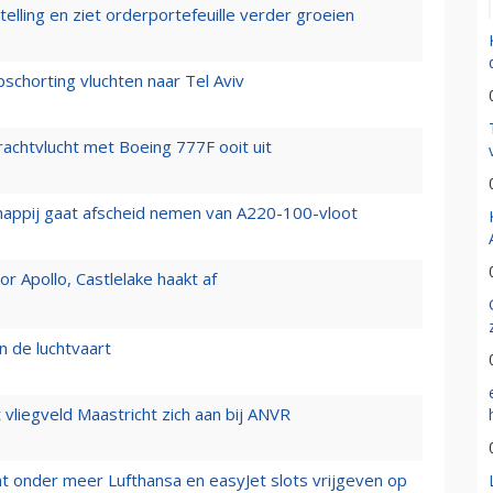
elling en ziet orderportefeuille verder groeien
chorting vluchten naar Tel Aviv
vrachtvlucht met Boeing 777F ooit uit
happij gaat afscheid nemen van A220-100-vloot
 Apollo, Castlelake haakt af
n de luchtvaart
t vliegveld Maastricht zich aan bij ANVR
t onder meer Lufthansa en easyJet slots vrijgeven op