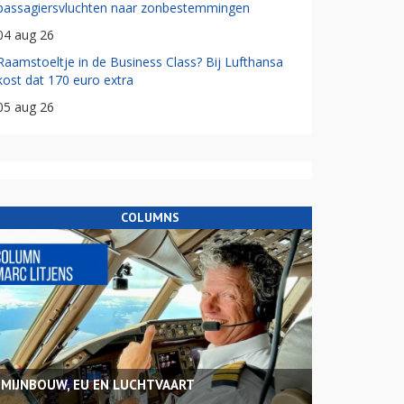
passagiersvluchten naar zonbestemmingen
04 aug 26
Raamstoeltje in de Business Class? Bij Lufthansa
kost dat 170 euro extra
05 aug 26
COLUMNS
MIJNBOUW, EU EN LUCHTVAART