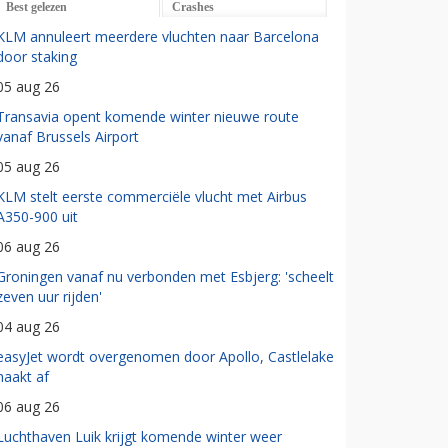
Best gelezen
Crashes
KLM annuleert meerdere vluchten naar Barcelona
door staking
05 aug 26
Transavia opent komende winter nieuwe route
vanaf Brussels Airport
05 aug 26
KLM stelt eerste commerciële vlucht met Airbus
A350-900 uit
06 aug 26
Groningen vanaf nu verbonden met Esbjerg: 'scheelt
zeven uur rijden'
04 aug 26
easyJet wordt overgenomen door Apollo, Castlelake
haakt af
06 aug 26
Luchthaven Luik krijgt komende winter weer