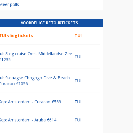
Meer polls
VOORDELIGE RETOURTICKETS
TUI vliegtickets
TUI
Jul: 8-dg cruise Oost Middellandse Zee
TUI
€1235
Jul: 9-daagse Chogogo Dive & Beach
TUI
Curacao €1056
Sep: Amsterdam - Curacao €569
TUI
Sep: Amsterdam - Aruba €614
TUI