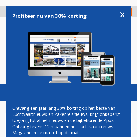
Overslaan
en
x
Digitaal Magazine
Registreer
Check in
naar
Profiteer nu van 30% korting
de
inhoud
gaan
Magazine
Podcasts
Vacatures
Toggl
naviga
Ontvang een jaar lang 30% korting op het beste van
Luchtvaartnieuws en Zakenreisnieuws. Krijg onbeperkt
toegang tot al het nieuws en de bijbehorende Apps.
BRUSSEL AKKOORD MET
Ontvang tevens 12 maanden het Luchtvaartnieuws
OVERNAME LGW DOOR
Magazine in de mail of op de mat.