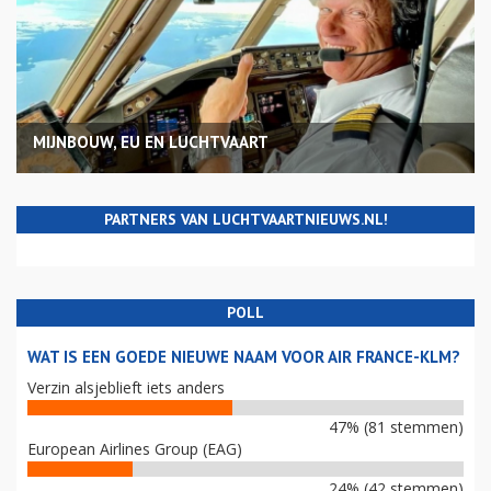
MIJNBOUW, EU EN LUCHTVAART
PARTNERS VAN LUCHTVAARTNIEUWS.NL!
POLL
WAT IS EEN GOEDE NIEUWE NAAM VOOR AIR FRANCE-KLM?
Verzin alsjeblieft iets anders
47% (81 stemmen)
European Airlines Group (EAG)
24% (42 stemmen)