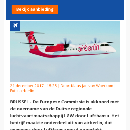
LUFTHANSA
Bekijk aanbieding
21 december 2017 - 15:35 | Door:
Klaas-Jan van Woerkom
|
Foto: airberlin
BRUSSEL - De Europese Commissie is akkoord met
de overname van de Duitse regionale
luchtvaartmaatschappij LGW door Lufthansa. Het
bedrijf maakte onderdeel uit van airberlin, dat
eveneens door Lufthansa werd opgeslokt.