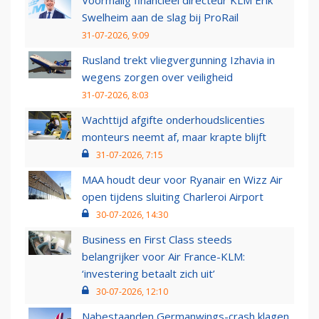
Voormalig financieel directeur KLM Erik
Swelheim aan de slag bij ProRail
31-07-2026, 9:09
Rusland trekt vliegvergunning Izhavia in
wegens zorgen over veiligheid
31-07-2026, 8:03
Wachttijd afgifte onderhoudslicenties
monteurs neemt af, maar krapte blijft
31-07-2026, 7:15
MAA houdt deur voor Ryanair en Wizz Air
open tijdens sluiting Charleroi Airport
30-07-2026, 14:30
Business en First Class steeds
belangrijker voor Air France-KLM:
‘investering betaalt zich uit’
30-07-2026, 12:10
Nabestaanden Germanwings-crash klagen