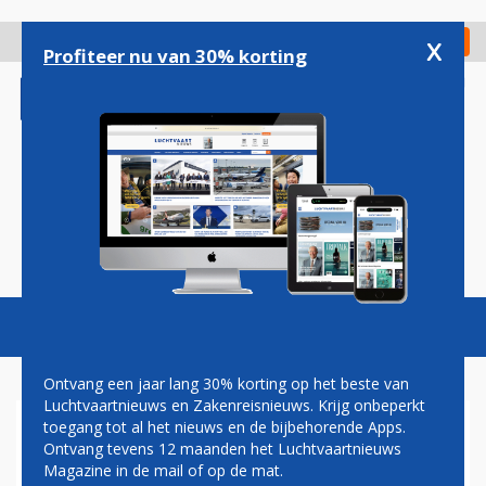
Overslaan
en
x
Digitaal Magazine
Registreer
Check in
naar
Profiteer nu van 30% korting
de
inhoud
gaan
Magazine
Podcasts
Vacatures
Toggl
naviga
Ontvang een jaar lang 30% korting op het beste van
Luchtvaartnieuws en Zakenreisnieuws. Krijg onbeperkt
toegang tot al het nieuws en de bijbehorende Apps.
BRUSSELS AIRLINES BREIDT
Ontvang tevens 12 maanden het Luchtvaartnieuws
UIT RICHTING HET OOSTEN
Magazine in de mail of op de mat.