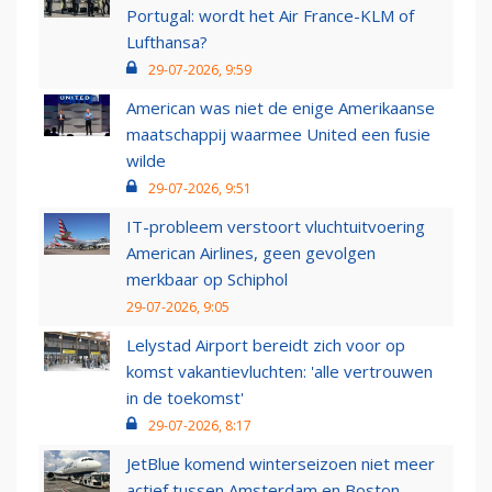
Portugal: wordt het Air France-KLM of
Lufthansa?
29-07-2026, 9:59
American was niet de enige Amerikaanse
maatschappij waarmee United een fusie
wilde
29-07-2026, 9:51
IT-probleem verstoort vluchtuitvoering
American Airlines, geen gevolgen
merkbaar op Schiphol
29-07-2026, 9:05
Lelystad Airport bereidt zich voor op
komst vakantievluchten: 'alle vertrouwen
in de toekomst'
29-07-2026, 8:17
JetBlue komend winterseizoen niet meer
actief tussen Amsterdam en Boston