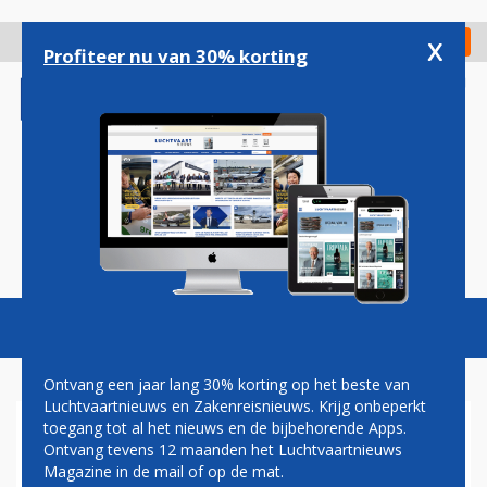
Overslaan
en
x
Digitaal Magazine
Registreer
Check in
naar
Profiteer nu van 30% korting
de
inhoud
gaan
Magazine
Podcasts
Vacatures
Toggl
naviga
Ontvang een jaar lang 30% korting op het beste van
Luchtvaartnieuws en Zakenreisnieuws. Krijg onbeperkt
toegang tot al het nieuws en de bijbehorende Apps.
BRUSSELS AIRLINES VEILT
Ontvang tevens 12 maanden het Luchtvaartnieuws
BLIK ACHTER DE SCHERMEN
Magazine in de mail of op de mat.