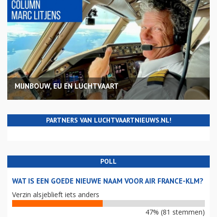
MIJNBOUW, EU EN LUCHTVAART
PARTNERS VAN LUCHTVAARTNIEUWS.NL!
POLL
WAT IS EEN GOEDE NIEUWE NAAM VOOR AIR FRANCE-KLM?
Verzin alsjeblieft iets anders
47% (81 stemmen)