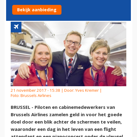
VOOR GOED DOEL
Bekijk aanbieding
21 november 2017 - 15:38 | Door:
Yves Kremer
|
Foto: Brussels Airlines
BRUSSEL - Piloten en cabinemedewerkers van
Brussels Airlines zamelen geld in voor het goede
doel door een blik achter de schermen te veilen,
waaronder een dag in het leven van een flight
attendant en een pianoconcert onder de vleugel