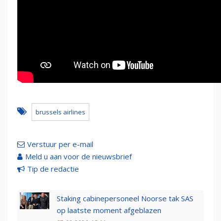
brussels airlines
Verstuur per e-mail
Meld u aan voor de nieuwsbrief
Tip de redactie
Staking cabinepersoneel Noorse tak SAS
op laatste moment afgeblazen