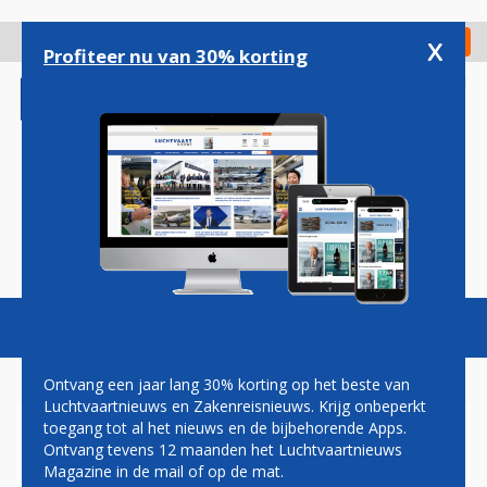
Overslaan
en
x
Digitaal Magazine
Registreer
Check in
naar
Profiteer nu van 30% korting
de
inhoud
gaan
Magazine
Podcasts
Vacatures
Toggl
naviga
Ontvang een jaar lang 30% korting op het beste van
Luchtvaartnieuws en Zakenreisnieuws. Krijg onbeperkt
toegang tot al het nieuws en de bijbehorende Apps.
BRUSSELS AIRLINES VLIEGT
Ontvang tevens 12 maanden het Luchtvaartnieuws
HONDERD JAAR NAAR AFRIKA
Magazine in de mail of op de mat.