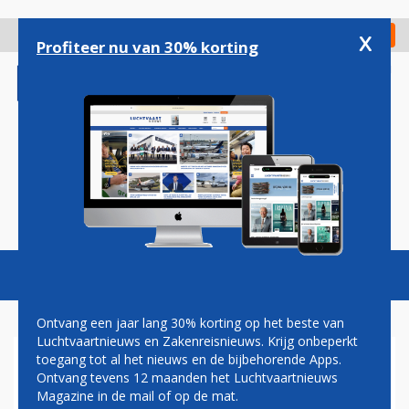
Overslaan
en
x
Digitaal Magazine
Registreer
Check in
naar
Profiteer nu van 30% korting
de
inhoud
gaan
Magazine
Podcasts
Vacatures
Toggl
naviga
Ontvang een jaar lang 30% korting op het beste van
Luchtvaartnieuws en Zakenreisnieuws. Krijg onbeperkt
toegang tot al het nieuws en de bijbehorende Apps.
CORENDON DUTCH AIRLINES
Ontvang tevens 12 maanden het Luchtvaartnieuws
NEEMT
Magazine in de mail of op de mat.