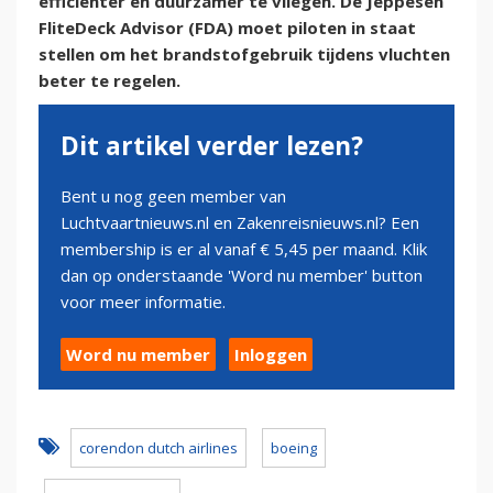
efficiënter en duurzamer te vliegen. De Jeppesen
FliteDeck Advisor (FDA) moet piloten in staat
stellen om het brandstofgebruik tijdens vluchten
beter te regelen.
Dit artikel verder lezen?
Bent u nog geen member van
Luchtvaartnieuws.nl en Zakenreisnieuws.nl? Een
membership is er al vanaf € 5,45 per maand. Klik
dan op onderstaande 'Word nu member' button
voor meer informatie.
Word nu member
Inloggen
corendon dutch airlines
boeing