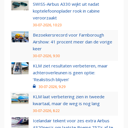
SWISS-Airbus A330 wijkt uit nadat
koptelefoonoplader rook in cabine
veroorzaakt
30-07-2026, 10:23
Bezoekersrecord voor Farnborough
Airshow: 41 procent meer dan de vorige
keer
30-07-2026, 9:30
KLM ziet resultaten verbeteren, maar
achteroverleunen is geen optie:
‘Realistisch blijven’
30-07-2026, 9:29
KLM laat verbetering zien in tweede
kwartaal, maar de weg is nog lang
30-07-2026, 8:22
Icelandair tekent voor zes extra Airbus
A320neo's om laatste Boeing 757's af te