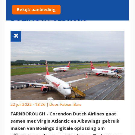
DUURZAAMHEIDSTOOL
Bekijk aanbieding
BOEING IN GEBRUIK
22 juli 2022 - 13:26 | Door:
Fabian Bais
FARNBOROUGH - Corendon Dutch Airlines gaat
samen met Virgin Atlantic en Albawings gebruik
maken van Boeings digitale oplossing om