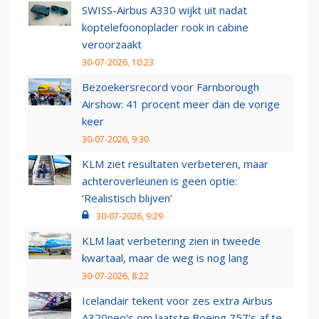
SWISS-Airbus A330 wijkt uit nadat
koptelefoonoplader rook in cabine
veroorzaakt
30-07-2026, 10:23
Bezoekersrecord voor Farnborough
Airshow: 41 procent meer dan de vorige
keer
30-07-2026, 9:30
KLM ziet resultaten verbeteren, maar
achteroverleunen is geen optie:
‘Realistisch blijven’
30-07-2026, 9:29
KLM laat verbetering zien in tweede
kwartaal, maar de weg is nog lang
30-07-2026, 8:22
Icelandair tekent voor zes extra Airbus
A320neo's om laatste Boeing 757's af te