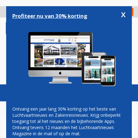
Overslaan
en
x
Digitaal Magazine
Registreer
Check in
naar
Profiteer nu van 30% korting
de
inhoud
gaan
Magazine
Podcasts
Vacatures
Toggl
naviga
Ontvang een jaar lang 30% korting op het beste van
Luchtvaartnieuws en Zakenreisnieuws. Krijg onbeperkt
toegang tot al het nieuws en de bijbehorende Apps.
CORENDON DUTCH AIRLINES
Ontvang tevens 12 maanden het Luchtvaartnieuws
NEEMT
Magazine in de mail of op de mat.