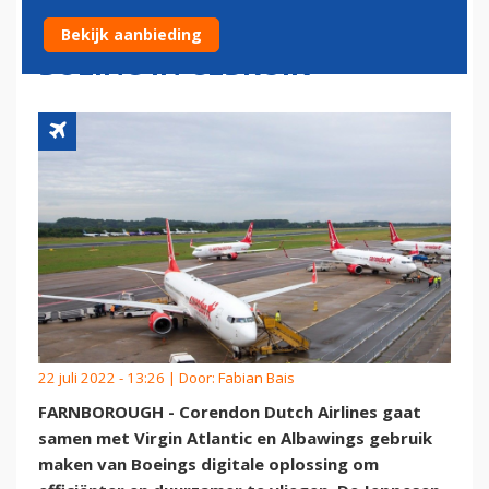
DUURZAAMHEIDSTOOL
Bekijk aanbieding
BOEING IN GEBRUIK
22 juli 2022 - 13:26 | Door:
Fabian Bais
FARNBOROUGH - Corendon Dutch Airlines gaat
samen met Virgin Atlantic en Albawings gebruik
maken van Boeings digitale oplossing om