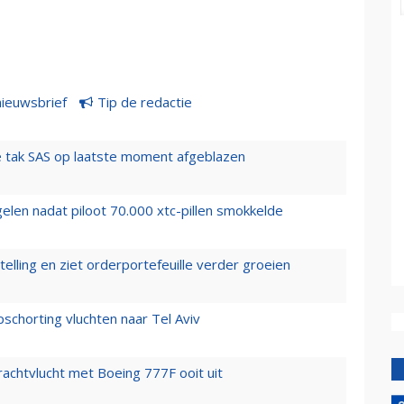
nieuwsbrief
Tip de redactie
 tak SAS op laatste moment afgeblazen
elen nadat piloot 70.000 xtc-pillen smokkelde
elling en ziet orderportefeuille verder groeien
chorting vluchten naar Tel Aviv
vrachtvlucht met Boeing 777F ooit uit