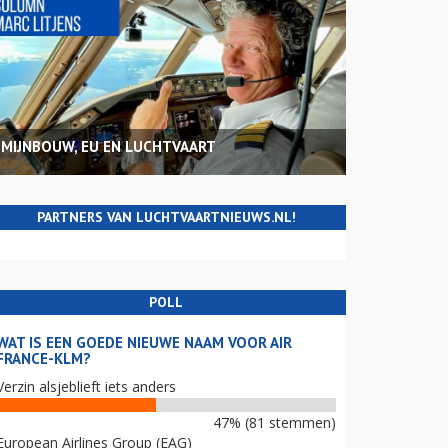
MIJNBOUW, EU EN LUCHTVAART
PARTNERS VAN LUCHTVAARTNIEUWS.NL!
POLL
WAT IS EEN GOEDE NIEUWE NAAM VOOR AIR
FRANCE-KLM?
Verzin alsjeblieft iets anders
47% (81 stemmen)
European Airlines Group (EAG)