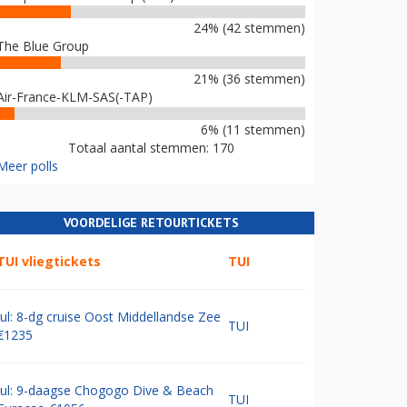
24% (42 stemmen)
The Blue Group
21% (36 stemmen)
Air-France-KLM-SAS(-TAP)
6% (11 stemmen)
Totaal aantal stemmen: 170
Meer polls
VOORDELIGE RETOURTICKETS
TUI vliegtickets
TUI
Jul: 8-dg cruise Oost Middellandse Zee
TUI
€1235
Jul: 9-daagse Chogogo Dive & Beach
TUI