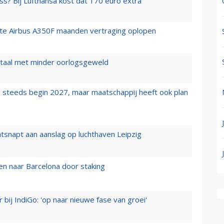
ss? Bij Lufthansa kost dat 170 euro extra
rste Airbus A350F maanden vertraging oplopen
wartaal met minder oorlogsgeweld
 steeds begin 2027, maar maatschappij heeft ook plan
tsnapt aan aanslag op luchthaven Leipzig
n naar Barcelona door staking
 bij IndiGo: 'op naar nieuwe fase van groei'