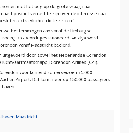
 genomen met het oog op de grote vraag naar
naast positief verrast te zijn over de interesse naar
sloten extra vluchten in te zetten.”
ieuwe bestemmingen aan vanaf de Limburgse
n Boeing 737 wordt gestationeerd. Antalya werd
orendon vanaf Maastricht bediend.
en uitgevoerd door zowel het Nederlandse Corendon
e luchtvaartmaatschappij Corendon Airlines (CAI).
ft Corendon voor komend zomerseizoen 75.000
t Aachen Airport. Dat komt neer op 150.000 passagiers
hthaven.
chthaven Maastricht