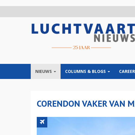
Overslaan
en
naar
de
inhoud
gaan
NIEUWS
COLUMNS & BLOGS
CAREER
CORENDON VAKER VAN M