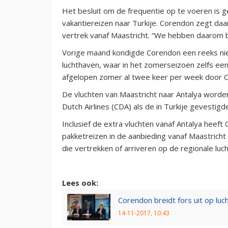
Het besluit om de frequentie op te voeren is
vakantiereizen naar Turkije. Corendon zegt daar
vertrek vanaf Maastricht. “We hebben daarom be
Vorige maand kondigde Corendon een reeks n
luchthaven, waar in het zomerseizoen zelfs ee
afgelopen zomer al twee keer per week door C
De vluchten van Maastricht naar Antalya word
Dutch Airlines (CDA) als de in Turkije gevestigd
Inclusief de extra vluchten vanaf Antalya hee
pakketreizen in de aanbieding vanaf Maastrich
die vertrekken of arriveren op de regionale luc
Lees ook:
Corendon breidt fors uit op lu
14-11-2017, 10:43