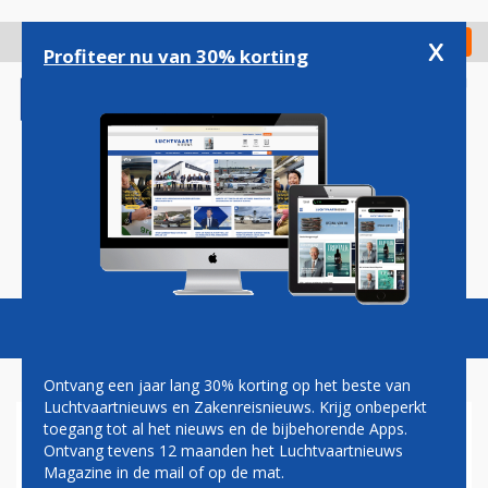
Overslaan
en
x
Digitaal Magazine
Registreer
Check in
naar
Profiteer nu van 30% korting
de
inhoud
gaan
Magazine
Podcasts
Vacatures
Toggl
naviga
Ontvang een jaar lang 30% korting op het beste van
Luchtvaartnieuws en Zakenreisnieuws. Krijg onbeperkt
toegang tot al het nieuws en de bijbehorende Apps.
DDA CLASSIC AIRLINES:
Ontvang tevens 12 maanden het Luchtvaartnieuws
VITALE VEERTIGER NOG LANG
Magazine in de mail of op de mat.