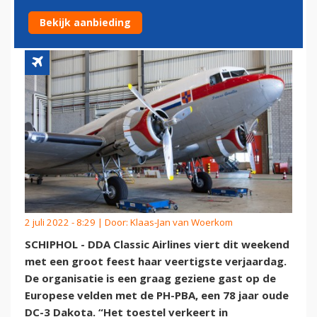
NIET UITGEVLOGEN
Bekijk aanbieding
2 juli 2022 - 8:29 | Door:
Klaas-Jan van Woerkom
SCHIPHOL - DDA Classic Airlines viert dit weekend
met een groot feest haar veertigste verjaardag.
De organisatie is een graag geziene gast op de
Europese velden met de PH-PBA, een 78 jaar oude
DC-3 Dakota. “Het toestel verkeert in