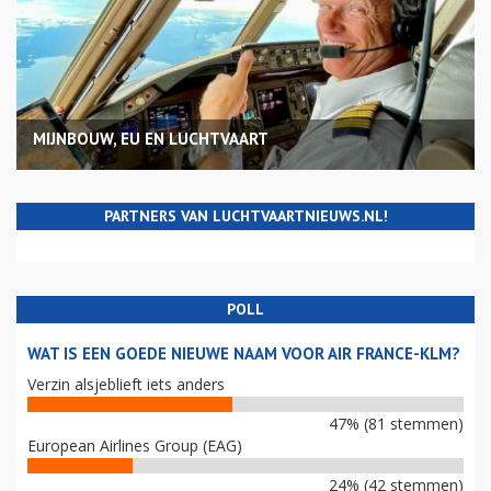
MIJNBOUW, EU EN LUCHTVAART
PARTNERS VAN LUCHTVAARTNIEUWS.NL!
POLL
WAT IS EEN GOEDE NIEUWE NAAM VOOR AIR FRANCE-KLM?
Verzin alsjeblieft iets anders
47% (81 stemmen)
European Airlines Group (EAG)
24% (42 stemmen)