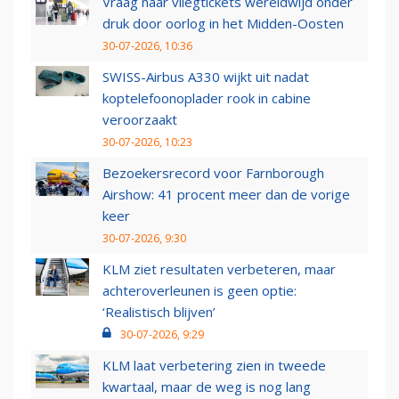
Vraag naar vliegtickets wereldwijd onder
druk door oorlog in het Midden-Oosten
30-07-2026, 10:36
SWISS-Airbus A330 wijkt uit nadat
koptelefoonoplader rook in cabine
veroorzaakt
30-07-2026, 10:23
Bezoekersrecord voor Farnborough
Airshow: 41 procent meer dan de vorige
keer
30-07-2026, 9:30
KLM ziet resultaten verbeteren, maar
achteroverleunen is geen optie:
‘Realistisch blijven’
30-07-2026, 9:29
KLM laat verbetering zien in tweede
kwartaal, maar de weg is nog lang