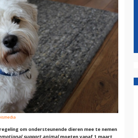
eismedia
r regeling om ondersteunende dieren mee te nemen
emotional support animal
moeten vanaf 1 maart