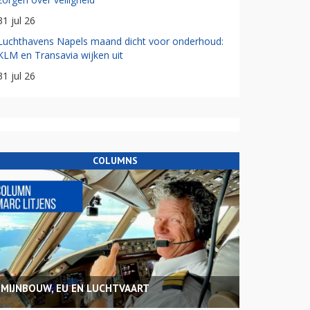
31 jul 26
Luchthavens Napels maand dicht voor onderhoud:
KLM en Transavia wijken uit
31 jul 26
COLUMNS
MIJNBOUW, EU EN LUCHTVAART