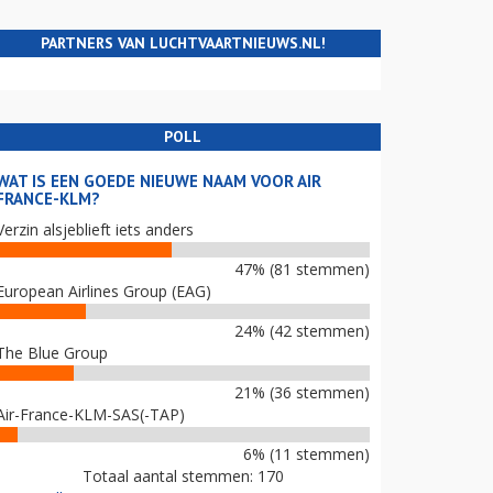
PARTNERS VAN LUCHTVAARTNIEUWS.NL!
POLL
WAT IS EEN GOEDE NIEUWE NAAM VOOR AIR
FRANCE-KLM?
Verzin alsjeblieft iets anders
47% (81 stemmen)
European Airlines Group (EAG)
24% (42 stemmen)
The Blue Group
21% (36 stemmen)
Air-France-KLM-SAS(-TAP)
6% (11 stemmen)
Totaal aantal stemmen: 170