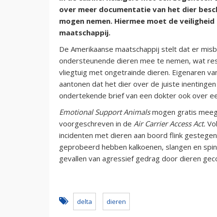
over meer documentatie van het dier besc
mogen nemen. Hiermee moet de veiligheid 
maatschappij.
De Amerikaanse maatschappij stelt dat er misb
ondersteunende dieren mee te nemen, wat resul
vliegtuig met ongetrainde dieren. Eigenaren v
aantonen dat het dier over de juiste inentinge
ondertekende brief van een dokter ook over ee
Emotional Support Animals
mogen gratis meege
voorgeschreven in de
Air Carrier Access Act.
Vol
incidenten met dieren aan boord flink gestege
geprobeerd hebben kalkoenen, slangen en spinn
gevallen van agressief gedrag door dieren ge
delta
dieren