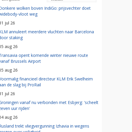
Donkere wolken boven IndiGo: prijsvechter doet
widebody-vloot weg
31 jul 26
KLM annuleert meerdere vluchten naar Barcelona
door staking
05 aug 26
Transavia opent komende winter nieuwe route
vanaf Brussels Airport
05 aug 26
Voormalig financieel directeur KLM Erik Swelheim
aan de slag bij ProRail
31 jul 26
Groningen vanaf nu verbonden met Esbjerg: 'scheelt
zeven uur rijden'
04 aug 26
Rusland trekt vliegvergunning Izhavia in wegens
zorgen over veiligheid