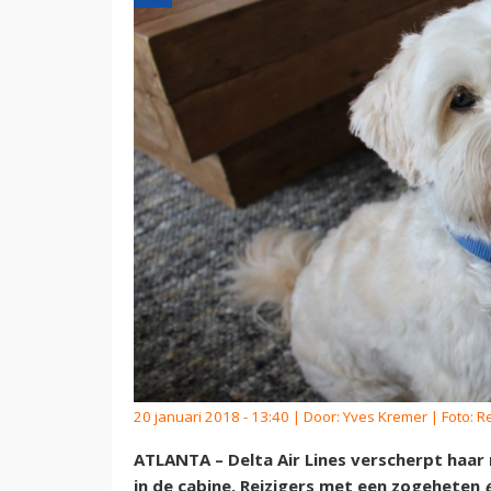
20 januari 2018 - 13:40 | Door:
Yves Kremer
| Foto: R
ATLANTA – Delta Air Lines verscherpt haa
in de cabine. Reizigers met een zogeheten