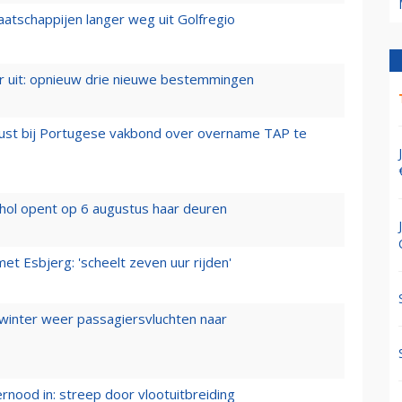
aatschappijen langer weg uit Golfregio
er uit: opnieuw drie nieuwe bestemmingen
rust bij Portugese vakbond over overname TAP te
hol opent op 6 augustus haar deuren
t Esbjerg: 'scheelt zeven uur rijden'
 winter weer passagiersvluchten naar
ernood in: streep door vlootuitbreiding