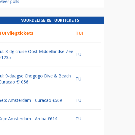
Meer polls
VOORDELIGE RETOURTICKETS
TUI vliegtickets
TUI
Jul: 8-dg cruise Oost Middellandse Zee
TUI
€1235
Jul: 9-daagse Chogogo Dive & Beach
TUI
Curacao €1056
Sep: Amsterdam - Curacao €569
TUI
Sep: Amsterdam - Aruba €614
TUI