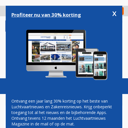
Overslaan
en
x
Digitaal Magazine
Registreer
Check in
naar
Profiteer nu van 30% korting
de
inhoud
gaan
Magazine
Podcasts
Vacatures
Toggl
naviga
Ontvang een jaar lang 30% korting op het beste van
Luchtvaartnieuws en Zakenreisnieuws. Krijg onbeperkt
toegang tot al het nieuws en de bijbehorende Apps.
EASYJET DEELT FRUSTRATIES
Ontvang tevens 12 maanden het Luchtvaartnieuws
OVER STAKINGEN
Magazine in de mail of op de mat.