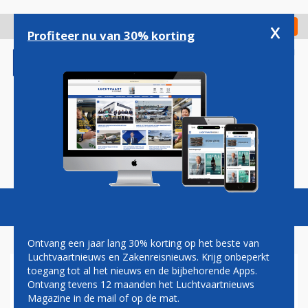
Overslaan
en
x
Digitaal Magazine
Registreer
Check in
naar
Profiteer nu van 30% korting
de
inhoud
gaan
Magazine
Podcasts
Vacatures
Toggl
naviga
Ontvang een jaar lang 30% korting op het beste van
Luchtvaartnieuws en Zakenreisnieuws. Krijg onbeperkt
toegang tot al het nieuws en de bijbehorende Apps.
ELBERS: 'ER ZIJN GRENZEN
Ontvang tevens 12 maanden het Luchtvaartnieuws
AAN WAT JE CENTRAAL WIL
Magazine in de mail of op de mat.