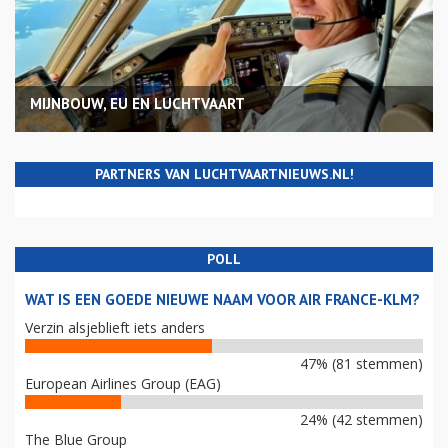
MIJNBOUW, EU EN LUCHTVAART
PARTNERS VAN LUCHTVAARTNIEUWS.NL!
POLL
WAT IS EEN GOEDE NIEUWE NAAM VOOR AIR FRANCE-KLM?
Verzin alsjeblieft iets anders
47% (81 stemmen)
European Airlines Group (EAG)
24% (42 stemmen)
The Blue Group