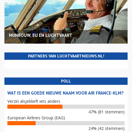
MIJNBOUW, EU EN LUCHTVAART
PARTNERS VAN LUCHTVAARTNIEUWS.NL!
POLL
WAT IS EEN GOEDE NIEUWE NAAM VOOR AIR FRANCE-KLM?
Verzin alsjeblieft iets anders
47% (81 stemmen)
European Airlines Group (EAG)
24% (42 stemmen)