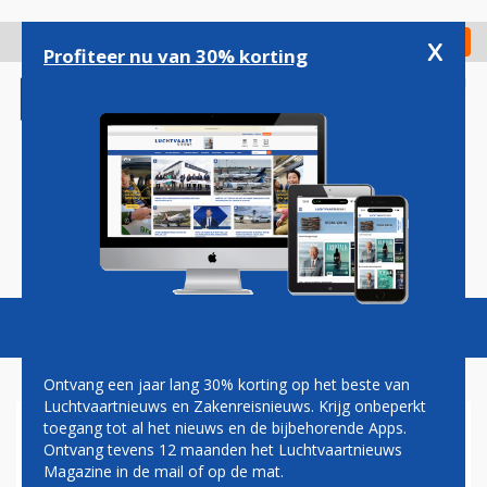
Overslaan
en
x
Digitaal Magazine
Registreer
Check in
naar
Profiteer nu van 30% korting
de
inhoud
gaan
Magazine
Podcasts
Vacatures
Toggl
naviga
Ontvang een jaar lang 30% korting op het beste van
Luchtvaartnieuws en Zakenreisnieuws. Krijg onbeperkt
toegang tot al het nieuws en de bijbehorende Apps.
ELBERS: 'ER ZIJN GRENZEN
Ontvang tevens 12 maanden het Luchtvaartnieuws
AAN WAT JE CENTRAAL WIL
Magazine in de mail of op de mat.