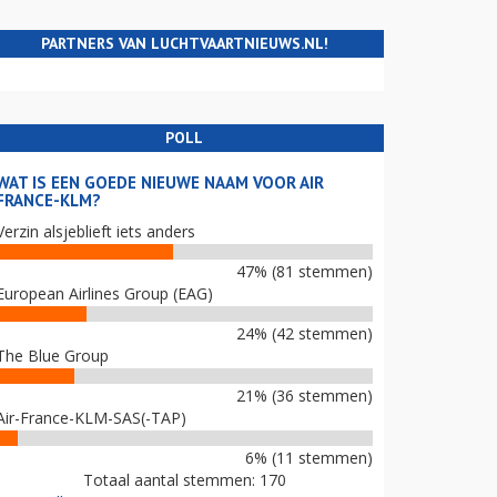
PARTNERS VAN LUCHTVAARTNIEUWS.NL!
POLL
WAT IS EEN GOEDE NIEUWE NAAM VOOR AIR
FRANCE-KLM?
Verzin alsjeblieft iets anders
47% (81 stemmen)
European Airlines Group (EAG)
24% (42 stemmen)
The Blue Group
21% (36 stemmen)
Air-France-KLM-SAS(-TAP)
6% (11 stemmen)
Totaal aantal stemmen: 170