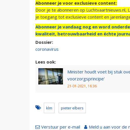
Abonneer je voor exclusieve content:
Door je te abonneren op Luchtvaartnieuws.nl, 
je toegang tot exclusieve content en jarenlang
Abonneer je vandaag nog en word onderde
kwaliteit, betrouwbaarheid en échte journa
Dossier:
coronavirus
Lees ook:
Minister houdt voet bij stuk ov
voorzorgsprincipe'
21-01-2021, 16:36
klm
pieter elbers
Verstuur per e-mail
Meld u aan voor de 