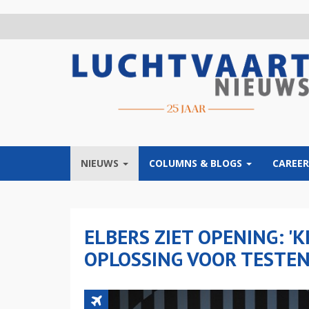
Overslaan
en
naar
de
inhoud
gaan
NIEUWS
COLUMNS & BLOGS
CAREER
ELBERS ZIET OPENING: '
OPLOSSING VOOR TESTEN