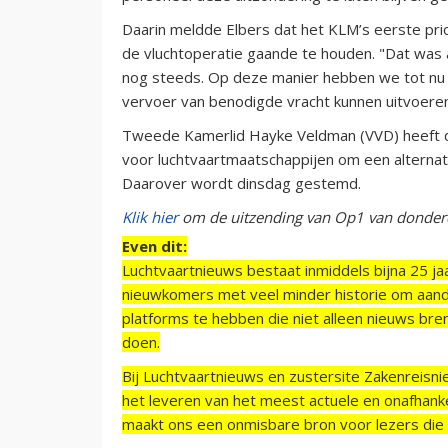
Daarin meldde Elbers dat het KLM’s eerste prio
de vluchtoperatie gaande te houden. "Dat was 
nog steeds. Op deze manier hebben we tot nu to
vervoer van benodigde vracht kunnen uitvoeren
Tweede Kamerlid Hayke Veldman (VVD) heeft d
voor luchtvaartmaatschappijen om een alternat
Daarover wordt dinsdag gestemd.
Klik hier
om de uitzending van Op1 van donderd
Even dit:
Luchtvaartnieuws bestaat inmiddels bijna 25 jaa
nieuwkomers met veel minder historie om aand
platforms te hebben die niet alleen nieuws bre
doen.
Bij Luchtvaartnieuws en zustersite Zakenreisn
het leveren van het meest actuele en onafhankel
maakt ons een onmisbare bron voor lezers die g