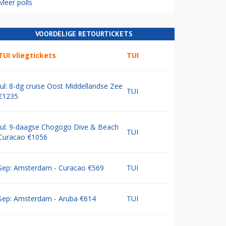
Meer polls
VOORDELIGE RETOURTICKETS
TUI vliegtickets
TUI
Jul: 8-dg cruise Oost Middellandse Zee
TUI
€1235
Jul: 9-daagse Chogogo Dive & Beach
TUI
Curacao €1056
Sep: Amsterdam - Curacao €569
TUI
Sep: Amsterdam - Aruba €614
TUI