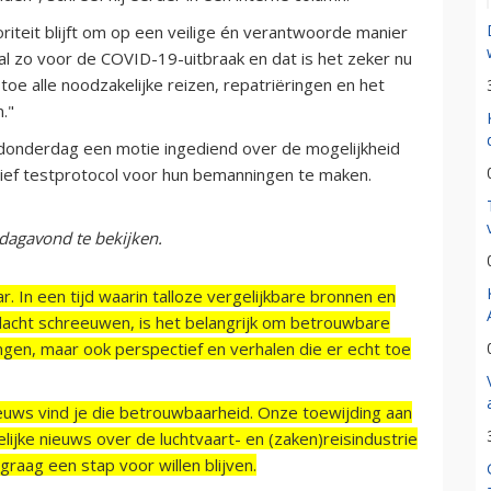
riteit blijft om op een veilige én verantwoorde manier
al zo voor de COVID-19-uitbraak en dat is het zeker nu
e alle noodzakelijke reizen, repatriëringen en het
."
onderdag een motie ingediend over de mogelijkheid
ief testprotocol voor hun bemanningen te maken.
agavond te bekijken.
r. In een tijd waarin talloze vergelijkbare bronnen en
acht schreeuwen, is het belangrijk om betrouwbare
ngen, maar ook perspectief en verhalen die er echt toe
ieuws vind je die betrouwbaarheid. Onze toewijding aan
ijke nieuws over de luchtvaart- en (zaken)reisindustrie
raag een stap voor willen blijven.