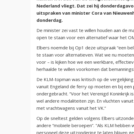
Nederland vliegt. Dat zei hij donderdagav
uitspraken van minister Cora van Nieuwen
donderdag.
De minister zei vast te willen houden aan de m
open te staan voor een alternatief waar het O
Elbers noemde bij Op1 deze uitspraak “een belan
te staan voor alternatieven. Wat we nu moete
voor – is kijken hoe we een werkbare, effectie
herhaalde te willen voorkomen dat bemanningsl
De KLM-topman was kritisch op de vergelijking
vanuit Engeland de ferry op moeten en bij een 
ondergebracht. “Voor het Verenigd Koninkrijk is
wel andere modaliteiten zijn. En vluchten vanui
met vrachtwagens vanuit het VK.”
Op de sneltest gelden volgens Elbers uitzond
andere “mobiele beroepen”. "Als KLM hebben w
personeel deze uitzondering te laten blijven gel