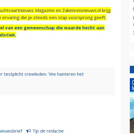
Luchtvaartnieuws Magazine en Zakenreisnieuws.nl krijg
e ervaring die je steeds een stap voorsprong geeft.
el van een gemeenschap die waarde hecht aan
listiek.
er testplicht crewleden: 'We hanteren het
nieuwsbrief
Tip de redactie