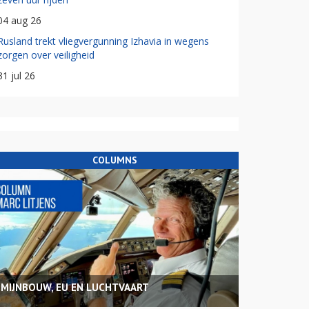
04 aug 26
Rusland trekt vliegvergunning Izhavia in wegens
zorgen over veiligheid
31 jul 26
COLUMNS
MIJNBOUW, EU EN LUCHTVAART