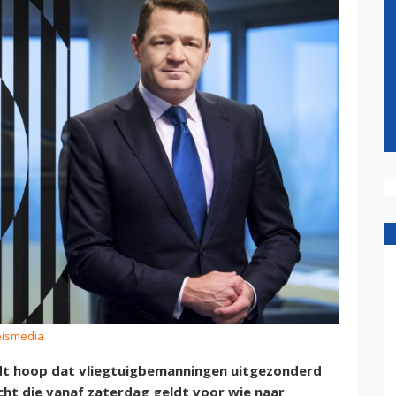
eismedia
dt hoop dat vliegtuigbemanningen uitgezonderd
ht die vanaf zaterdag geldt voor wie naar