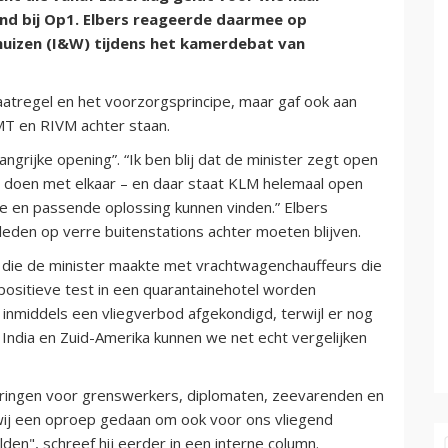
ond bij Op1. Elbers reageerde daarmee op
huizen (I&W) tijdens het kamerdebat van
aatregel en het voorzorgsprincipe, maar gaf ook aan
MT en RIVM achter staan.
grijke opening”. “Ik ben blij dat de minister zegt open
n doen met elkaar – en daar staat KLM helemaal open
ve en passende oplossing kunnen vinden.” Elbers
eden op verre buitenstations achter moeten blijven.
 die de minister maakte met vrachtwagenchauffeurs die
positieve test in een quarantainehotel worden
 inmiddels een vliegverbod afgekondigd, terwijl er nog
t India en Zuid-Amerika kunnen we net echt vergelijken
eringen voor grenswerkers, diplomaten, zeevarenden en
ij een oproep gedaan om ook voor ons vliegend
den", schreef hij eerder in een interne column.