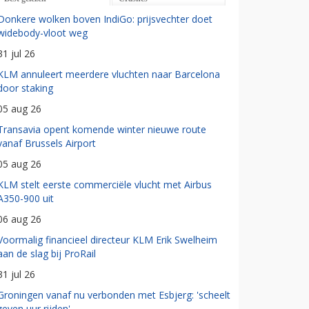
Donkere wolken boven IndiGo: prijsvechter doet
widebody-vloot weg
31 jul 26
KLM annuleert meerdere vluchten naar Barcelona
door staking
05 aug 26
Transavia opent komende winter nieuwe route
vanaf Brussels Airport
05 aug 26
KLM stelt eerste commerciële vlucht met Airbus
A350-900 uit
06 aug 26
Voormalig financieel directeur KLM Erik Swelheim
aan de slag bij ProRail
31 jul 26
Groningen vanaf nu verbonden met Esbjerg: 'scheelt
zeven uur rijden'