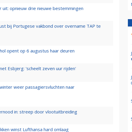
er uit: opnieuw drie nieuwe bestemmingen
rust bij Portugese vakbond over overname TAP te
hol opent op 6 augustus haar deuren
t Esbjerg: 'scheelt zeven uur rijden'
 winter weer passagiersvluchten naar
ernood in: streep door vlootuitbreiding
ukken winst Lufthansa hard omlaag