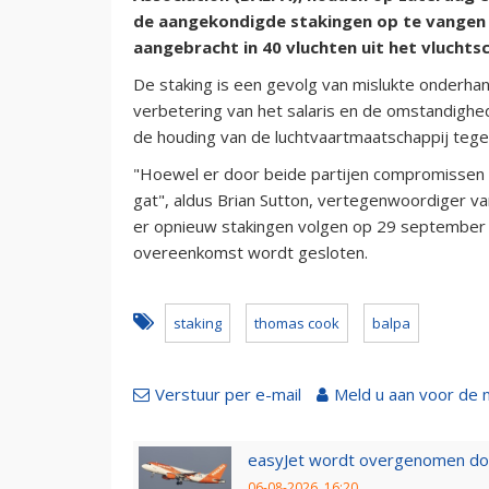
de aangekondigde stakingen op te vangen 
aangebracht in 40 vluchten uit het vlucht
De staking is een gevolg van mislukte onderh
verbetering van het salaris en de omstandighe
de houding van de luchtvaartmaatschappij teg
"Hoewel er door beide partijen compromissen 
gat", aldus Brian Sutton, vertegenwoordiger 
er opnieuw stakingen volgen op 29 september e
overeenkomst wordt gesloten.
staking
thomas cook
balpa
Verstuur per e-mail
Meld u aan voor de 
easyJet wordt overgenomen door
06-08-2026, 16:20