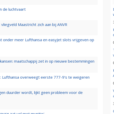
n de luchtvaart
t vliegveld Maastricht zich aan bij ANVR
t onder meer Lufthansa en easyJet slots vrijgeven op
ansen: maatschappij zet in op nieuwe bestemmingen
er: Lufthansa overweegt eerste 777-9’s te weigeren
iegen duurder wordt, lijkt geen probleem voor de
ipzig zat vol met munitie'