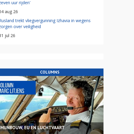
zeven uur rijden'
04 aug 26
Rusland trekt vliegvergunning Izhavia in wegens
zorgen over veiligheid
31 jul 26
COLUMNS
MIJNBOUW, EU EN LUCHTVAART