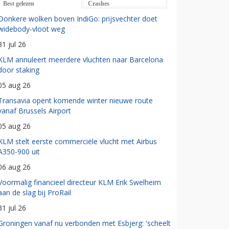
Best gelezen
Crashes
Donkere wolken boven IndiGo: prijsvechter doet
widebody-vloot weg
31 jul 26
KLM annuleert meerdere vluchten naar Barcelona
door staking
05 aug 26
Transavia opent komende winter nieuwe route
vanaf Brussels Airport
05 aug 26
KLM stelt eerste commerciële vlucht met Airbus
A350-900 uit
06 aug 26
Voormalig financieel directeur KLM Erik Swelheim
aan de slag bij ProRail
31 jul 26
Groningen vanaf nu verbonden met Esbjerg: 'scheelt