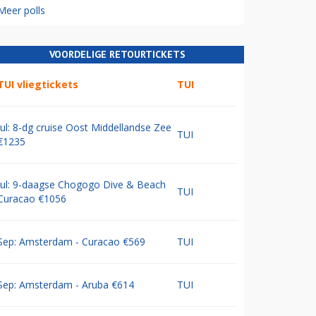
Meer polls
VOORDELIGE RETOURTICKETS
TUI vliegtickets
TUI
Jul: 8-dg cruise Oost Middellandse Zee
TUI
€1235
Jul: 9-daagse Chogogo Dive & Beach
TUI
Curacao €1056
Sep: Amsterdam - Curacao €569
TUI
Sep: Amsterdam - Aruba €614
TUI