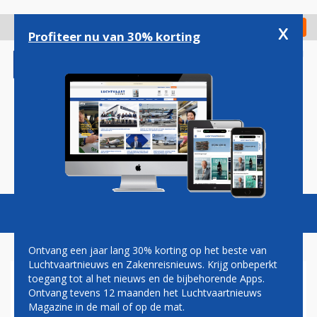
Overslaan
en
x
Digitaal Magazine
Registreer
Check in
naar
Profiteer nu van 30% korting
de
inhoud
gaan
Magazine
Podcasts
Vacatures
Toggl
naviga
Ontvang een jaar lang 30% korting op het beste van
Luchtvaartnieuws en Zakenreisnieuws. Krijg onbeperkt
toegang tot al het nieuws en de bijbehorende Apps.
ETIHAD VERHOOGT
Ontvang tevens 12 maanden het Luchtvaartnieuws
CONCURRENTIE OP PARIJS
Magazine in de mail of op de mat.