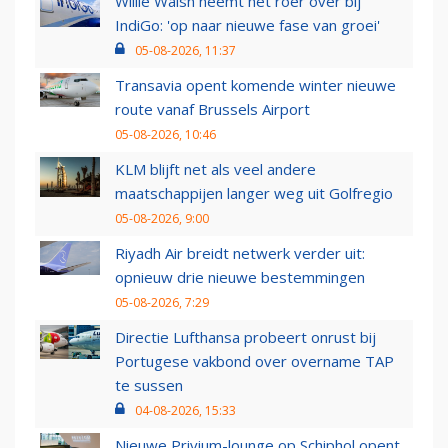
Willie Walsh neemt het roer over bij
IndiGo: 'op naar nieuwe fase van groei'
05-08-2026, 11:37
Transavia opent komende winter nieuwe
route vanaf Brussels Airport
05-08-2026, 10:46
KLM blijft net als veel andere
maatschappijen langer weg uit Golfregio
05-08-2026, 9:00
Riyadh Air breidt netwerk verder uit:
opnieuw drie nieuwe bestemmingen
05-08-2026, 7:29
Directie Lufthansa probeert onrust bij
Portugese vakbond over overname TAP
te sussen
04-08-2026, 15:33
Nieuwe Privium-lounge op Schiphol opent