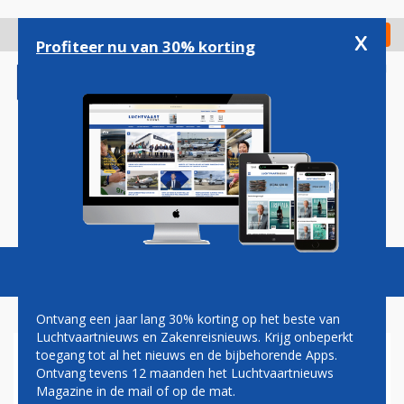
Overslaan
en
x
Digitaal Magazine
Registreer
Check in
naar
Profiteer nu van 30% korting
de
inhoud
gaan
Magazine
Podcasts
Vacatures
Toggl
naviga
Ontvang een jaar lang 30% korting op het beste van
Luchtvaartnieuws en Zakenreisnieuws. Krijg onbeperkt
toegang tot al het nieuws en de bijbehorende Apps.
EUROWINGS WERFT NIEUW
Ontvang tevens 12 maanden het Luchtvaartnieuws
PERSONEEL VIA TINDER
Magazine in de mail of op de mat.