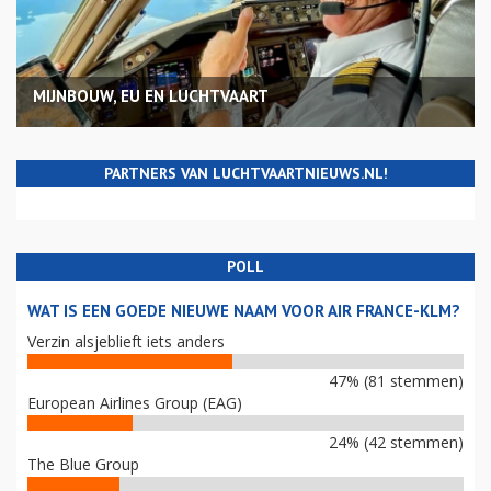
MIJNBOUW, EU EN LUCHTVAART
PARTNERS VAN LUCHTVAARTNIEUWS.NL!
POLL
WAT IS EEN GOEDE NIEUWE NAAM VOOR AIR FRANCE-KLM?
Verzin alsjeblieft iets anders
47% (81 stemmen)
European Airlines Group (EAG)
24% (42 stemmen)
The Blue Group