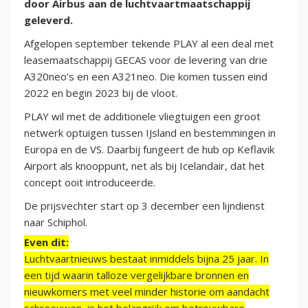
door Airbus aan de luchtvaartmaatschappij
geleverd.
Afgelopen september tekende PLAY al een deal met
leasemaatschappij GECAS voor de levering van drie
A320neo’s en een A321neo. Die komen tussen eind
2022 en begin 2023 bij de vloot.
PLAY wil met de additionele vliegtuigen een groot
netwerk optuigen tussen IJsland en bestemmingen in
Europa en de VS. Daarbij fungeert de hub op Keflavik
Airport als knooppunt, net als bij Icelandair, dat het
concept ooit introduceerde.
De prijsvechter start op 3 december een lijndienst
naar Schiphol.
Even dit:
Luchtvaartnieuws bestaat inmiddels bijna 25 jaar. In
een tijd waarin talloze vergelijkbare bronnen en
nieuwkomers met veel minder historie om aandacht