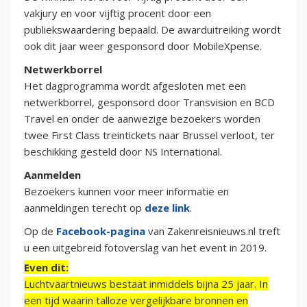
vakjury en voor vijftig procent door een
publiekswaardering bepaald. De awarduitreiking wordt
ook dit jaar weer gesponsord door MobileXpense.
Netwerkborrel
Het dagprogramma wordt afgesloten met een
netwerkborrel, gesponsord door Transvision en BCD
Travel en onder de aanwezige bezoekers worden
twee First Class treintickets naar Brussel verloot, ter
beschikking gesteld door NS International.
Aanmelden
Bezoekers kunnen voor meer informatie en
aanmeldingen terecht op
deze link
.
Op de
Facebook-pagina
van Zakenreisnieuws.nl treft
u een uitgebreid fotoverslag van het event in 2019.
Even dit:
Luchtvaartnieuws bestaat inmiddels bijna 25 jaar. In
een tijd waarin talloze vergelijkbare bronnen en