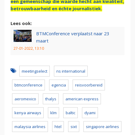
een gemeenschap die waarde hecht aan kwaliteit,
betrouwbaarheid en échte journalistiek.
Lees ook:
BTMConference verplaatst naar 23
maart
27-01-2022, 13:10
meetingselect
ns international
btmconference
egencia
reisvoorbereid
aeromexico
thalys
american express
kenya airways
klm
baltic
dyami
malaysia airlines
htel
sixt
singapore airlines