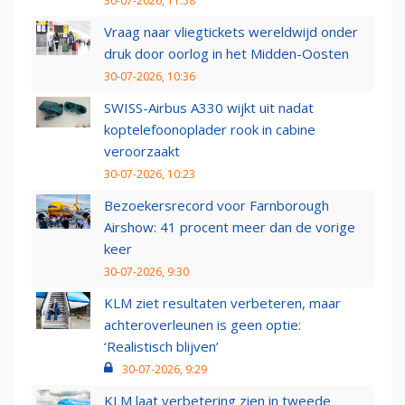
30-07-2026, 11:58
Vraag naar vliegtickets wereldwijd onder
druk door oorlog in het Midden-Oosten
30-07-2026, 10:36
SWISS-Airbus A330 wijkt uit nadat
koptelefoonoplader rook in cabine
veroorzaakt
30-07-2026, 10:23
Bezoekersrecord voor Farnborough
Airshow: 41 procent meer dan de vorige
keer
30-07-2026, 9:30
KLM ziet resultaten verbeteren, maar
achteroverleunen is geen optie:
‘Realistisch blijven’
30-07-2026, 9:29
KLM laat verbetering zien in tweede