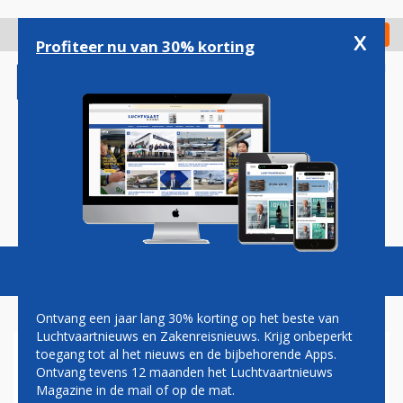
Overslaan
en
x
Digitaal Magazine
Registreer
Check in
naar
Profiteer nu van 30% korting
de
inhoud
gaan
Magazine
Podcasts
Vacatures
Toggl
naviga
Ontvang een jaar lang 30% korting op het beste van
Luchtvaartnieuws en Zakenreisnieuws. Krijg onbeperkt
toegang tot al het nieuws en de bijbehorende Apps.
FINNAIR NIEUWE DEELNEMER
Ontvang tevens 12 maanden het Luchtvaartnieuws
BTMCONFERENCE VOORJAAR
Magazine in de mail of op de mat.