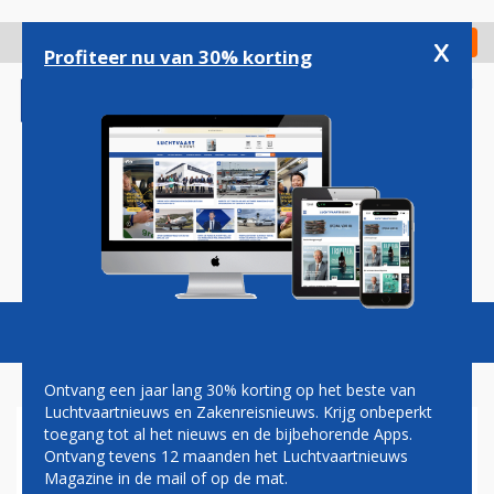
Overslaan
en
x
Digitaal Magazine
Registreer
Check in
naar
Profiteer nu van 30% korting
de
inhoud
gaan
Magazine
Podcasts
Vacatures
Toggl
naviga
Ontvang een jaar lang 30% korting op het beste van
Luchtvaartnieuws en Zakenreisnieuws. Krijg onbeperkt
toegang tot al het nieuws en de bijbehorende Apps.
EXPO
Ontvang tevens 12 maanden het Luchtvaartnieuws
Magazine in de mail of op de mat.