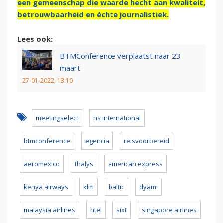
een gemeenschap die waarde hecht aan kwaliteit,
betrouwbaarheid en échte journalistiek.
Lees ook:
BTMConference verplaatst naar 23
maart
27-01-2022, 13:10
meetingselect
ns international
btmconference
egencia
reisvoorbereid
aeromexico
thalys
american express
kenya airways
klm
baltic
dyami
malaysia airlines
htel
sixt
singapore airlines