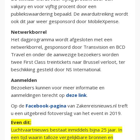
vakjury en voor vijftig procent door een
publiekswaardering bepaald. De awarduitreiking wordt
ook dit jaar weer gesponsord door MobileXpense.
Netwerkborrel
Het dagprogramma wordt afgesloten met een
netwerkborrel, gesponsord door Transvision en BCD
Travel en onder de aanwezige bezoekers worden
twee First Class treintickets naar Brussel verloot, ter
beschikking gesteld door NS International.
Aanmelden
Bezoekers kunnen voor meer informatie en
aanmeldingen terecht op
deze link
.
Op de
Facebook-pagina
van Zakenreisnieuws.nl treft
u een uitgebreid fotoverslag van het event in 2019.
Even dit:
Luchtvaartnieuws bestaat inmiddels bijna 25 jaar. In
een tijd waarin talloze vergelijkbare bronnen en