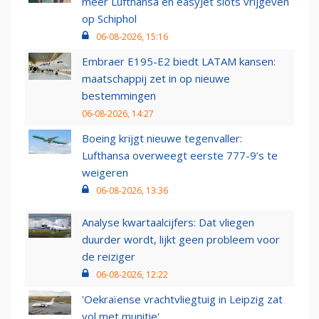
meer Lufthansa en easyJet slots vrijgeven
op Schiphol
06-08-2026, 15:16
Embraer E195-E2 biedt LATAM kansen:
maatschappij zet in op nieuwe
bestemmingen
06-08-2026, 14:27
Boeing krijgt nieuwe tegenvaller:
Lufthansa overweegt eerste 777-9’s te
weigeren
06-08-2026, 13:36
Analyse kwartaalcijfers: Dat vliegen
duurder wordt, lijkt geen probleem voor
de reiziger
06-08-2026, 12:22
'Oekraïense vrachtvliegtuig in Leipzig zat
vol met munitie'