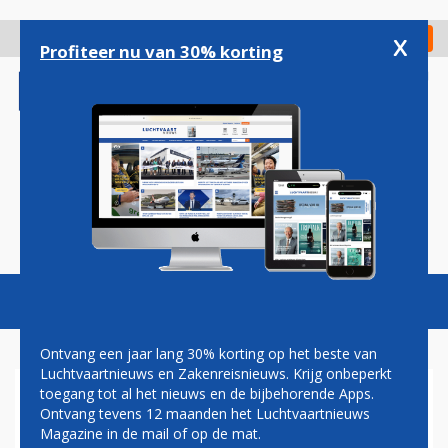
Overslaan
en
x
Digitaal Magazine
Registreer
Check in
naar
Profiteer nu van 30% korting
de
inhoud
gaan
Magazine
Podcasts
Vacatures
Toggl
naviga
Ontvang een jaar lang 30% korting op het beste van
Luchtvaartnieuws en Zakenreisnieuws. Krijg onbeperkt
toegang tot al het nieuws en de bijbehorende Apps.
LOT POLISH AIRLINES
Ontvang tevens 12 maanden het Luchtvaartnieuws
NIEUWE DEELNEMER
Magazine in de mail of op de mat.