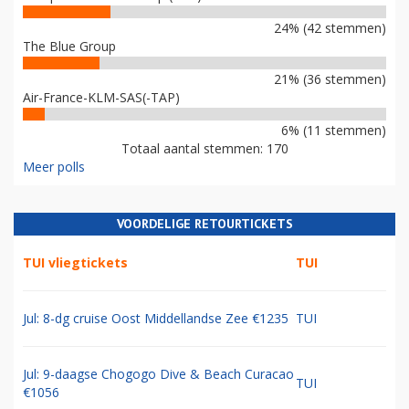
24% (42 stemmen)
The Blue Group
21% (36 stemmen)
Air-France-KLM-SAS(-TAP)
6% (11 stemmen)
Totaal aantal stemmen: 170
Meer polls
VOORDELIGE RETOURTICKETS
TUI vliegtickets
TUI
Jul: 8-dg cruise Oost Middellandse Zee €1235
TUI
Jul: 9-daagse Chogogo Dive & Beach Curacao
TUI
€1056