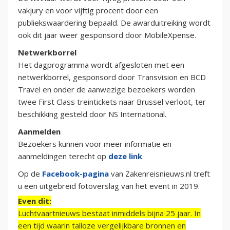
vakjury en voor vijftig procent door een
publiekswaardering bepaald. De awarduitreiking wordt
ook dit jaar weer gesponsord door MobileXpense.
Netwerkborrel
Het dagprogramma wordt afgesloten met een
netwerkborrel, gesponsord door Transvision en BCD
Travel en onder de aanwezige bezoekers worden
twee First Class treintickets naar Brussel verloot, ter
beschikking gesteld door NS International.
Aanmelden
Bezoekers kunnen voor meer informatie en
aanmeldingen terecht op
deze link
.
Op de
Facebook-pagina
van Zakenreisnieuws.nl treft
u een uitgebreid fotoverslag van het event in 2019.
Even dit:
Luchtvaartnieuws bestaat inmiddels bijna 25 jaar. In
een tijd waarin talloze vergelijkbare bronnen en