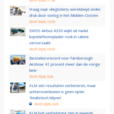
30-07-2026, 11:58
Vraag naar vliegtickets wereldwijd onder
druk door oorlog in het Midden-Oosten
30-07-2026, 10:36
SWISS-Airbus A330 wijkt uit nadat
koptelefoonoplader rook in cabine
veroorzaakt
30-07-2026, 10:23
Bezoekersrecord voor Farnborough
Airshow: 41 procent meer dan de vorige
keer
30-07-2026, 9:30
KLM ziet resultaten verbeteren, maar
achteroverleunen is geen optie:
‘Realistisch blijven’
30-07-2026, 9:29
KLM laat verbetering zien in tweede