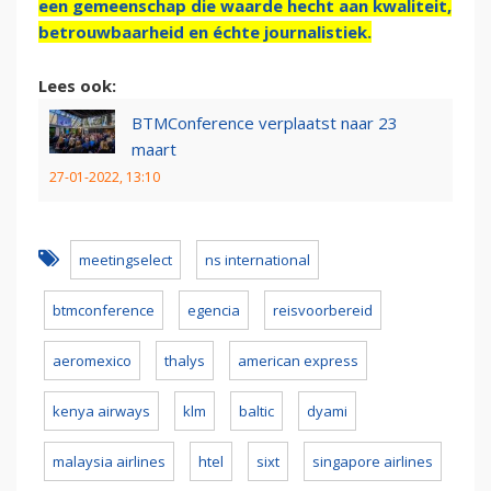
een gemeenschap die waarde hecht aan kwaliteit,
betrouwbaarheid en échte journalistiek.
Lees ook:
BTMConference verplaatst naar 23
maart
27-01-2022, 13:10
meetingselect
ns international
btmconference
egencia
reisvoorbereid
aeromexico
thalys
american express
kenya airways
klm
baltic
dyami
malaysia airlines
htel
sixt
singapore airlines