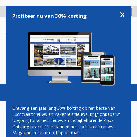
Overslaan
en
x
Digitaal Magazine
Registreer
Check in
naar
Profiteer nu van 30% korting
de
inhoud
gaan
Magazine
Podcasts
Vacatures
Toggl
naviga
Ontvang een jaar lang 30% korting op het beste van
Luchtvaartnieuws en Zakenreisnieuws. Krijg onbeperkt
toegang tot al het nieuws en de bijbehorende Apps.
LOT POLISH AIRLINES
Ontvang tevens 12 maanden het Luchtvaartnieuws
NIEUWE DEELNEMER
Magazine in de mail of op de mat.