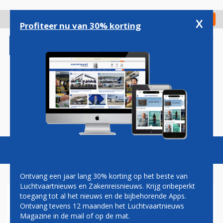
Overslaan
en
x
Digitaal Magazine
Registreer
Check in
naar
Profiteer nu van 30% korting
de
inhoud
gaan
Magazine
Podcasts
Vacatures
Toggl
naviga
Ontvang een jaar lang 30% korting op het beste van
Luchtvaartnieuws en Zakenreisnieuws. Krijg onbeperkt
toegang tot al het nieuws en de bijbehorende Apps.
THALYS
Ontvang tevens 12 maanden het Luchtvaartnieuws
Magazine in de mail of op de mat.