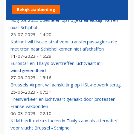
Thalys bestaat niet meer
Bekijk aanbieding
02-10-2023 - 13:07
Nog tot 2025 boemelen op hogesnelheidslijn van en
naar Schiphol
25-07-2023 - 14:20
Kabinet wil fiscale straf voor transferpassagiers die
met trein naar Schiphol komen niet afschaffen
11-07-2023 - 15:29
Eurostar en Thalys overtreffen luchtvaart in
winstgevendheid
27-06-2023 - 15:16
Brussels Airport wil aansluiting op HSL-netwerk terug
25-05-2023 - 07:31
Treinverkeer en luchtvaart geraakt door protesten
Franse vakbonden
06-03-2023 - 22:10
KLM biedt extra stoelen in Thalys aan als alternatief
voor vlucht Brussel - Schiphol