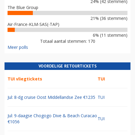
24% (42 stemmen)
The Blue Group
21% (36 stemmen)
Air-France-KLM-SAS(-TAP)
6% (11 stemmen)
Totaal aantal stemmen: 170
Meer polls
VOORDELIGE RETOURTICKETS
TUI vliegtickets
TUI
Jul: 8-dg cruise Oost Middellandse Zee €1235
TUI
Jul: 9-daagse Chogogo Dive & Beach Curacao
TUI
€1056