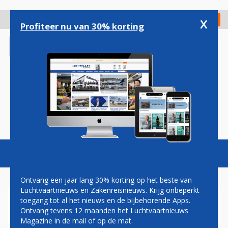
Overslaan
en
x
Digitaal Magazine
Registreer
Check in
naar
Profiteer nu van 30% korting
de
inhoud
gaan
Magazine
Podcasts
Vacatures
Toggl
naviga
Ontvang een jaar lang 30% korting op het beste van
Luchtvaartnieuws en Zakenreisnieuws. Krijg onbeperkt
toegang tot al het nieuws en de bijbehorende Apps.
KOREAN AIR NIEUWE
Ontvang tevens 12 maanden het Luchtvaartnieuws
DEELNEMER
Magazine in de mail of op de mat.