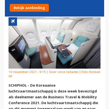
BTMCONFERENCE 2021
Bekijk aanbieding
10 november 2021 - 9:15 | Door:
onze redactie
| Foto: Korean
Air
SCHIPHOL - De Koreaanse
luchtvaartmaatschappij is deze week bevestigd
als deelnemer aan de Business Travel & Mobility
Conference 2021. De luchtvaartmaatschappij die
op dit moment tweemaal per week van en naar