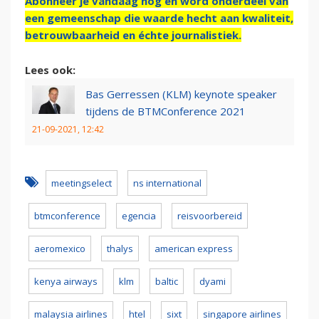
Abonneer je vandaag nog en word onderdeel van
een gemeenschap die waarde hecht aan kwaliteit,
betrouwbaarheid en échte journalistiek.
Lees ook:
Bas Gerressen (KLM) keynote speaker
tijdens de BTMConference 2021
21-09-2021, 12:42
meetingselect
ns international
btmconference
egencia
reisvoorbereid
aeromexico
thalys
american express
kenya airways
klm
baltic
dyami
malaysia airlines
htel
sixt
singapore airlines