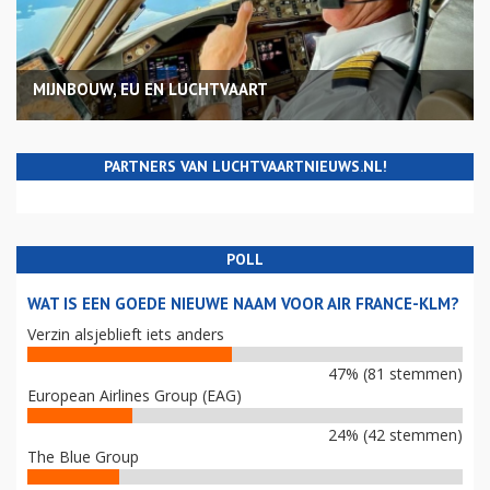
MIJNBOUW, EU EN LUCHTVAART
PARTNERS VAN LUCHTVAARTNIEUWS.NL!
POLL
WAT IS EEN GOEDE NIEUWE NAAM VOOR AIR FRANCE-KLM?
Verzin alsjeblieft iets anders
47% (81 stemmen)
European Airlines Group (EAG)
24% (42 stemmen)
The Blue Group