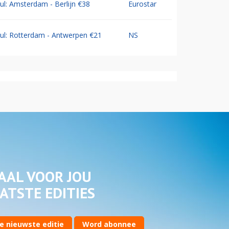
Jul: Amsterdam - Berlijn €38
Eurostar
Jul: Rotterdam - Antwerpen €21
NS
AAL VOOR JOU
ATSTE EDITIES
e nieuwste editie
Word abonnee