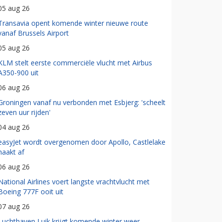
05 aug 26
Transavia opent komende winter nieuwe route
vanaf Brussels Airport
05 aug 26
KLM stelt eerste commerciële vlucht met Airbus
A350-900 uit
06 aug 26
Groningen vanaf nu verbonden met Esbjerg: 'scheelt
zeven uur rijden'
04 aug 26
easyJet wordt overgenomen door Apollo, Castlelake
haakt af
06 aug 26
National Airlines voert langste vrachtvlucht met
Boeing 777F ooit uit
07 aug 26
Luchthaven Luik krijgt komende winter weer