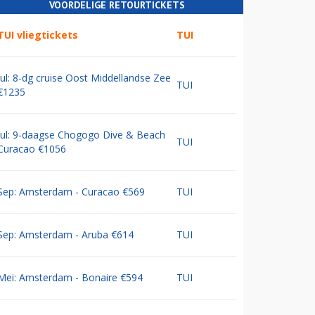
VOORDELIGE RETOURTICKETS
TUI vliegtickets
TUI
Jul: 8-dg cruise Oost Middellandse Zee
TUI
€1235
Jul: 9-daagse Chogogo Dive & Beach
TUI
Curacao €1056
Sep: Amsterdam - Curacao €569
TUI
Sep: Amsterdam - Aruba €614
TUI
Mei: Amsterdam - Bonaire €594
TUI