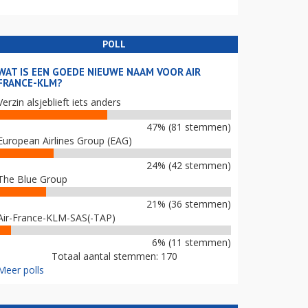
POLL
WAT IS EEN GOEDE NIEUWE NAAM VOOR AIR
FRANCE-KLM?
Verzin alsjeblieft iets anders
47% (81 stemmen)
European Airlines Group (EAG)
24% (42 stemmen)
The Blue Group
21% (36 stemmen)
Air-France-KLM-SAS(-TAP)
6% (11 stemmen)
Totaal aantal stemmen: 170
Meer polls