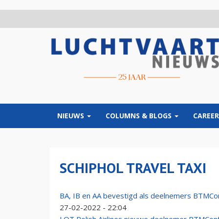
Overslaan
en
naar
de
inhoud
gaan
NIEUWS
COLUMNS & BLOGS
CAREER
SCHIPHOL TRAVEL TAXI
BA, IB en AA bevestigd als deelnemers BTMCo
27-02-2022 - 22:04