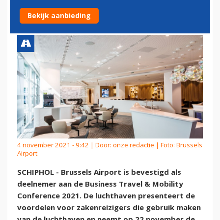
BTMCONFERENCE 2021
Bekijk aanbieding
4 november 2021 - 9:42 | Door:
onze redactie
| Foto: Brussels
Airport
SCHIPHOL - Brussels Airport is bevestigd als
deelnemer aan de Business Travel & Mobility
Conference 2021. De luchthaven presenteert de
voordelen voor zakenreizigers die gebruik maken
van de luchthaven en neemt op 22 november de