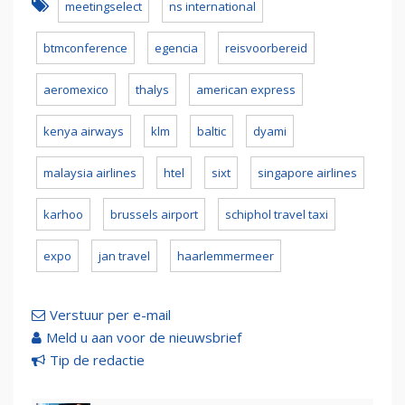
meetingselect
ns international
btmconference
egencia
reisvoorbereid
aeromexico
thalys
american express
kenya airways
klm
baltic
dyami
malaysia airlines
htel
sixt
singapore airlines
karhoo
brussels airport
schiphol travel taxi
expo
jan travel
haarlemmermeer
Verstuur per e-mail
Meld u aan voor de nieuwsbrief
Tip de redactie