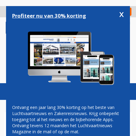
Overslaan
en
x
Digitaal Magazine
Registreer
Check in
naar
Profiteer nu van 30% korting
de
inhoud
gaan
Magazine
Podcasts
Vacatures
Toggl
naviga
Ontvang een jaar lang 30% korting op het beste van
Luchtvaartnieuws en Zakenreisnieuws. Krijg onbeperkt
toegang tot al het nieuws en de bijbehorende Apps.
BRUSSELS AIRPORT NIEUWE
Ontvang tevens 12 maanden het Luchtvaartnieuws
DEELNEMER
Magazine in de mail of op de mat.