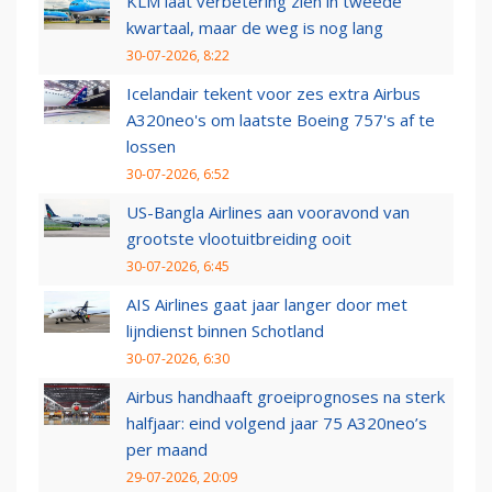
KLM laat verbetering zien in tweede
kwartaal, maar de weg is nog lang
30-07-2026, 8:22
Icelandair tekent voor zes extra Airbus
A320neo's om laatste Boeing 757's af te
lossen
30-07-2026, 6:52
US-Bangla Airlines aan vooravond van
grootste vlootuitbreiding ooit
30-07-2026, 6:45
AIS Airlines gaat jaar langer door met
lijndienst binnen Schotland
30-07-2026, 6:30
Airbus handhaaft groeiprognoses na sterk
halfjaar: eind volgend jaar 75 A320neo’s
per maand
29-07-2026, 20:09