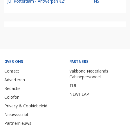
Jul: Rotterdam - Antwerpen €21
NS
OVER ONS
PARTNERS
Contact
Vakbond Nederlands
Cabinepersoneel
Adverteren
TUI
Redactie
NEWHEAP
Colofon
Privacy & Cookiebeleid
Nieuwsscript
Partnernieuws