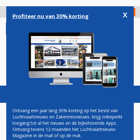
Overslaan
en
x
Digitaal Magazine
Registreer
Check in
naar
Profiteer nu van 30% korting
de
inhoud
gaan
Magazine
Podcasts
Vacatures
Toggl
naviga
Ontvang een jaar lang 30% korting op het beste van
Luchtvaartnieuws en Zakenreisnieuws. Krijg onbeperkt
toegang tot al het nieuws en de bijbehorende Apps.
FNV SCHORT
Ontvang tevens 12 maanden het Luchtvaartnieuws
WERKONDERBREKING
Magazine in de mail of op de mat.