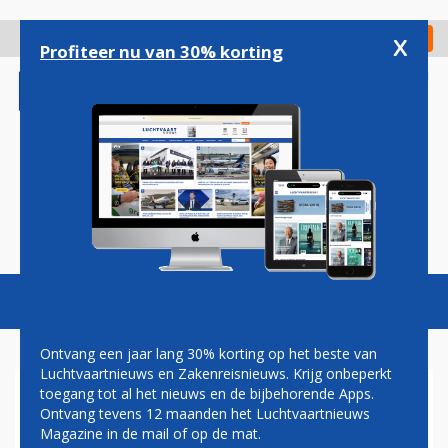
Overslaan
en
x
Digitaal Magazine
Registreer
Check in
naar
Profiteer nu van 30% korting
de
inhoud
gaan
Magazine
Podcasts
Vacatures
Toggl
naviga
Ontvang een jaar lang 30% korting op het beste van
Luchtvaartnieuws en Zakenreisnieuws. Krijg onbeperkt
toegang tot al het nieuws en de bijbehorende Apps.
FNV STUURT OPEN BRIEF
Ontvang tevens 12 maanden het Luchtvaartnieuws
AAN KLM-TOPMAN
Magazine in de mail of op de mat.