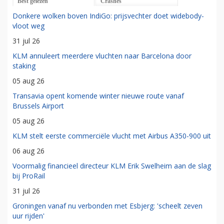
Best gelezen
Crashes
Donkere wolken boven IndiGo: prijsvechter doet widebody-
vloot weg
31 jul 26
KLM annuleert meerdere vluchten naar Barcelona door
staking
05 aug 26
Transavia opent komende winter nieuwe route vanaf
Brussels Airport
05 aug 26
KLM stelt eerste commerciële vlucht met Airbus A350-900 uit
06 aug 26
Voormalig financieel directeur KLM Erik Swelheim aan de slag
bij ProRail
31 jul 26
Groningen vanaf nu verbonden met Esbjerg: 'scheelt zeven
uur rijden'